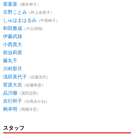
菜葉菜
（橋本伸子）
京野ことみ
（村上由美子）
しゅはまはるみ
（中尾峰子）
和田雅成
（片山清哉）
伊藤武雄
小西貴大
前迫莉亜
藤丸千
川村那月
浅田美代子
（佐藤光代）
菅原大吉
（佐藤和彦）
品川徹
（蒲田志郎）
吉行和子
（白鳥あかね）
柄本明
（西園寺宏）
スタッフ