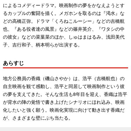
によるコメディードラマ。映画制作の夢をかなえようとす
るカップルの奮闘を描く。メガホンを取るのは『渇水』な
どの高橋正弥。ドラマ「くろねこルーシー」などの吉橋航
也、『ある役者達の風景』などの篠井英介、『ワタシの中
の彼女』などの菜葉菜のほか、しゅはまはるみ、浅田美代
子、吉行和子、柄本明らが出演する。
あらすじ
地方公務員の香織（磯山さやか）は、浩平（吉橋航也）の
自主映画を観て感動し、浩平と同居して映画制作という彼
の夢を支えてきた。そんな生活も8年目を迎え、香織は浩平
が背水の陣の覚悟で書き上げたシナリオにほれ込み、映画
化したいと強く願う。映画化実現に向けて動き出す香織だ
が、さまざまな壁にぶち当たる。