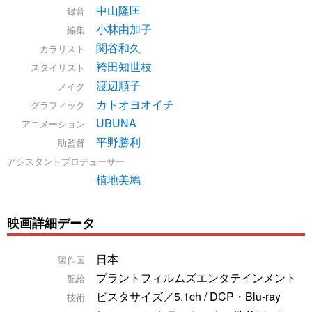
中山隆匡
録音
小林由加子
編集
関谷和久
カラリスト
袴田知世枝
スタイリスト
渡辺順子
メイク
カトオヨオイチ
グラフィック
UBUNA
アニメーション
平野勝利
助監督
アシスタントプロデューサー
植地美鳩
映画詳細データ
日本
製作国
プラントフィルムズエンタテインメント
配給
ビスタサイズ／5.1ch / DCP・Blu-ray
技術