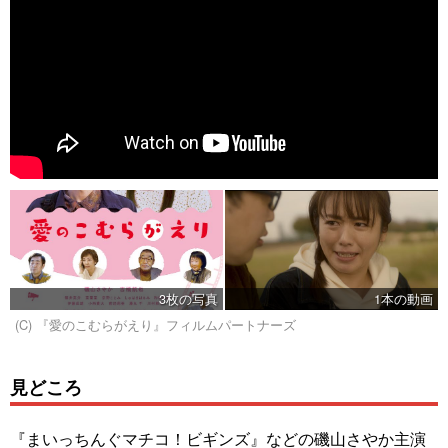
3枚の写真
1本の動画
(C) 『愛のこむらがえり』フィルムパートナーズ
見どころ
『まいっちんぐマチコ！ビギンズ』などの磯山さやか主演