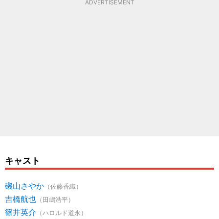
ADVERTISEMENT
キャスト
磯山さやか
（佐藤香織）
吉橋航也
（田嶋浩平）
篠井英介
（ハロルド道永）