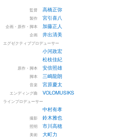
高橋正弥
監督
宮引喜八
製作
加藤正人
企画・原作・脚本
井出清美
企画
エグゼクティブプロデューサー
小河政宏
松枝佳紀
安倍照雄
原作・脚本
三嶋龍朗
脚本
宮原慶太
音楽
VOLOMUSIKS
エンディング曲
ラインプロデューサー
中村有孝
鈴木雅也
撮影
市川高穂
照明
大町力
美術