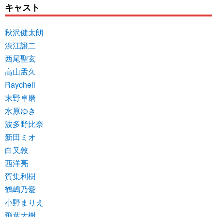
キャスト
秋沢健太朗
渋江譲二
西尾聖玄
高山孟久
Raychell
末野卓磨
水原ゆき
波多野比奈
新田ミオ
白又敦
西洋亮
賀集利樹
鶴嶋乃愛
小野まりえ
飛葉大樹