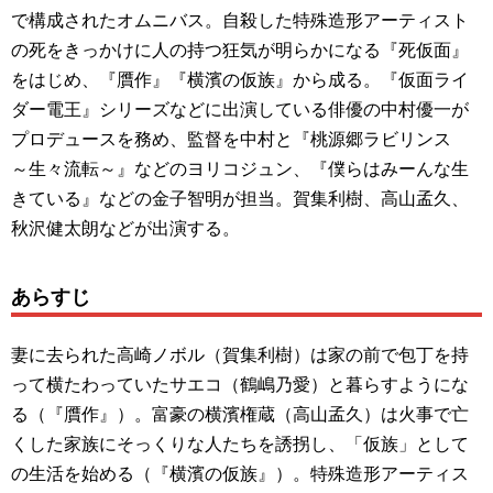
で構成されたオムニバス。自殺した特殊造形アーティスト
の死をきっかけに人の持つ狂気が明らかになる『死仮面』
をはじめ、『贋作』『横濱の仮族』から成る。『仮面ライ
ダー電王』シリーズなどに出演している俳優の中村優一が
プロデュースを務め、監督を中村と『桃源郷ラビリンス
～生々流転～』などのヨリコジュン、『僕らはみーんな生
きている』などの金子智明が担当。賀集利樹、高山孟久、
秋沢健太朗などが出演する。
あらすじ
妻に去られた高崎ノボル（賀集利樹）は家の前で包丁を持
って横たわっていたサエコ（鶴嶋乃愛）と暮らすようにな
る（『贋作』）。富豪の横濱権蔵（高山孟久）は火事で亡
くした家族にそっくりな人たちを誘拐し、「仮族」として
の生活を始める（『横濱の仮族』）。特殊造形アーティス