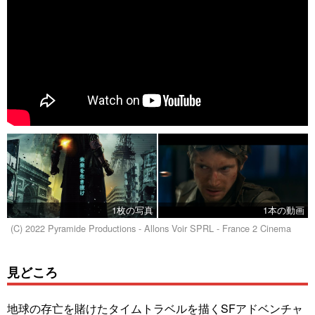
1枚の写真
1本の動画
(C) 2022 Pyramide Productions - Allons Voir SPRL - France 2 Cinema
見どころ
地球の存亡を賭けたタイムトラベルを描くSFアドベンチャ