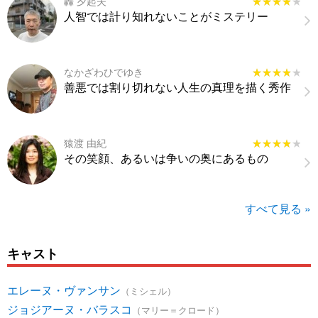
轟 夕起夫
★★★★★
★★★★★
人智では計り知れないことがミステリー
なかざわひでゆき
★★★★★
★★★★★
善悪では割り切れない人生の真理を描く秀作
猿渡 由紀
★★★★★
★★★★★
その笑顔、あるいは争いの奥にあるもの
すべて見る »
キャスト
エレーヌ・ヴァンサン
（ミシェル）
ジョジアーヌ・バラスコ
（マリー＝クロード）