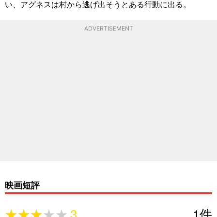
い、アグネスは村から逃げ出そうとある行動に出る。
ADVERTISEMENT
映画短評
★★★★★
★★★★★
3
1
件