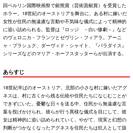
回ベルリン国際映画祭で銀熊賞（芸術貢献賞）を受賞した
ホラー。18世紀のオーストリアを舞台に、ある村に嫁いだ
女性が住民の無遠慮な言動や不気味な儀式によって精神的
に追い詰められる。監督は『ロッジ －白い惨劇－』など
のヴェロニカ・フランツとゼヴリン・フィアラ。アーニ
ャ・プラシュク、ダーヴィド・シャイト、『パラダイス』
シリーズなどのマリア・ホーフスタッターらが出演する。
あらすじ
18世紀半ばのオーストリア。北部の小さな村に嫁いだアグ
ネスは、村に古くから残る伝統や住民たちになじむことが
できずにいた。憂鬱な日々を送る中、住民から無遠慮な言
葉を投げかけられ、彼らが行う異様な儀式を目にして、彼
女は精神的に追い詰められていく。やがて、現実と幻想の
判断がつかなくなったアグネスを住民たちは狂人として扱