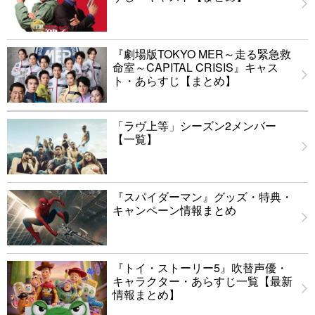
『劇場版TOKYO MER～走る緊急救
命室～CAPITAL CRISIS』キャス
ト・あらすじ【まとめ】
「ラヴ上等」シーズン2メンバー
【一覧】
『スパイダーマン』グッズ・特典・
キャンペーン情報まとめ
『トイ・ストーリー5』吹替声優・
キャラクター・あらすじ一覧【最新
情報まとめ】