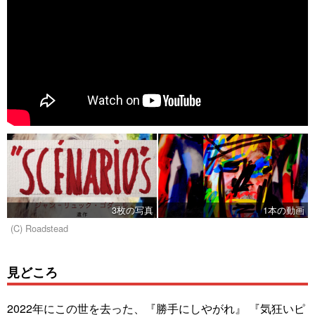
3枚の写真
1本の動画
(C) Roadstead
見どころ
2022年にこの世を去った、『勝手にしやがれ』 『気狂いピ