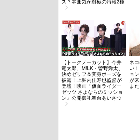
ス？雰囲気が対極の特報2種
【トークノーカット】今井
ネコ
竜太郎、M!LK・曽野舜太、
い！
決めゼリフ＆変身ポーズを
ョン
披露！上堀内佳寿也監督が
が来
登壇！映画『仮面ライダー
また
ゼッツ さよならのミッショ
ン』公開御礼舞台あいさつ