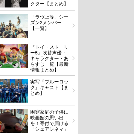
クター【まとめ】
「ラヴ上等」シー
ズン2メンバー
【一覧】
『トイ・ストーリ
ー5』吹替声優・
キャラクター・あ
らすじ一覧【最新
情報まとめ】
実写『ブルーロッ
ク』キャスト【ま
とめ】
困窮家庭の子供に
映画館の思い出
を！寄付で届ける
「シェアシネマ」