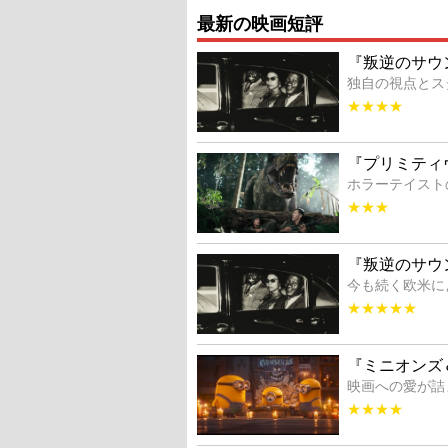
最新の映画短評
『叛逆のサウ
独自の視点とス
★★★★
『プリミティ
ホラーテイスト
★★★
『叛逆のサウ
今も続く欧米に
★★★★★
『ミニオンズ
映画への愛が詰
★★★★