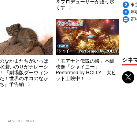
＆プロデューサーが語り尽
東
くす
年収
正
シネ
のなかまたちがいっぱ
「モアナと伝説の海」本編
水瀬いのりがナレーシ
映像「シャイニー」
！『劇場版ダーウィン
Performed by ROLLY｜大ヒ
た！世界のネコのなか
ット上映中！
ち』予告編
ADVERTISEMENT