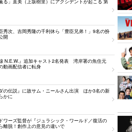
薫る」直美（上坂樹里）にアクシデントが起こる 第
臣秀次、吉岡秀隆の千利休ら「豊臣兄弟！」9名の扮
公開
 N.E.W.』追加キャスト2名発表 湾岸署の魚住元
の動画配信者に転身
ダの伝説』に故サム・ニールさん出演 ほか3名の新
らかに
ドワーズ監督が『ジュラシック・ワールド／復活の
ら離脱！創作上の意見の違いで