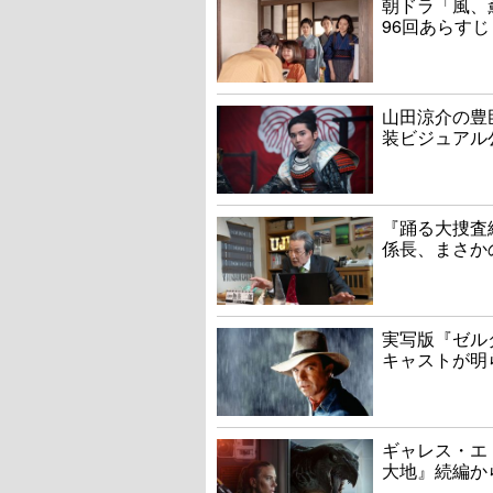
朝ドラ「風、
96回あらすじ
山田涼介の豊
装ビジュアル
『踊る大捜査線
係長、まさか
実写版『ゼル
キャストが明
ギャレス・エ
大地』続編か