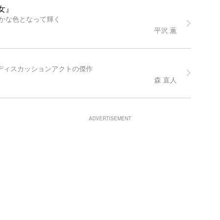
女』
かな色となって輝く
平沢 薫
すディスカッションアクトの傑作
森 直人
ADVERTISEMENT