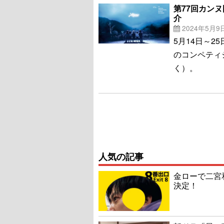
第77回カンヌ
介
2024年5月9
5月14日～
のコンペティ
く）。
人気の記事
金ローで二宮
決定！