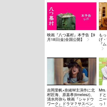
映画『八つ墓村』本予告【9
もっ
月18日(金)全国公開】
げ・
『ム
吉岡里帆×奈緒W主演作に北
Mrs
村匠海、原嘉孝(timelesz)、
ドと
清水尚弥ら 映画『シャドウ
ニー
ワーク』ドラマ？サスペン
っ！