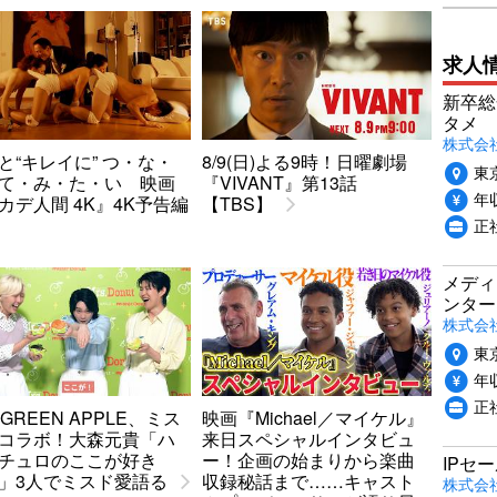
求人
新卒総
タメ
株式会社P
と“キレイに” つ・な・
8/9(日)よる9時！日曜劇場
東
て・み・た・い 映画
『VIVANT』第13話
年収
カデ人間 4K』4K予告編
【TBS】
正
メディ
ンター
株式会
東
年収
正
. GREEN APPLE、ミス
映画『Michael／マイケル』
コラボ！大森元貴「ハ
来日スペシャルインタビュ
チュロのここが好き
ー！企画の始まりから楽曲
IPセ
」3人でミスド愛語る
収録秘話まで……キャスト
株式会