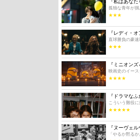
『私はあなた
孤独な青年が掴
★★★
『レディ・オ
直球勝負の豪速
★★★
『ミニオンズ
映画史のイース
★★★★
『ドラマなふ
こういう難役に
★★★★★
『ヌーヴェル
「やるか黙るか