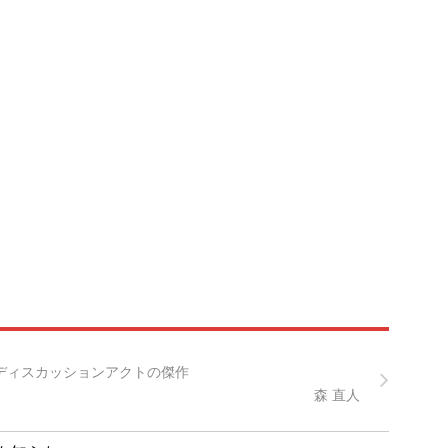
すディスカッションアクトの傑作
森 直人