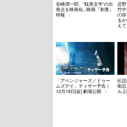
谷崎潤一郎、“耽美文学”の出
忌野
発点を映画化...映画『刺青』
竹中
特報
の存
るか
えて
「アベンジャーズ／ドゥー
伝説
ムズデイ」ティザー予告｜
衛忍
12月18日[金] 劇場公開
ル上