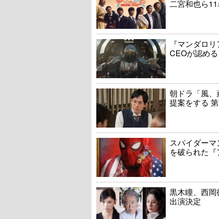
二宮和也ら1
『マンダロリ
CEOが認める
朝ドラ「風、
提案をする 第
スパイダーマ
を破られた『
黒木瞳、西岡
出演決定