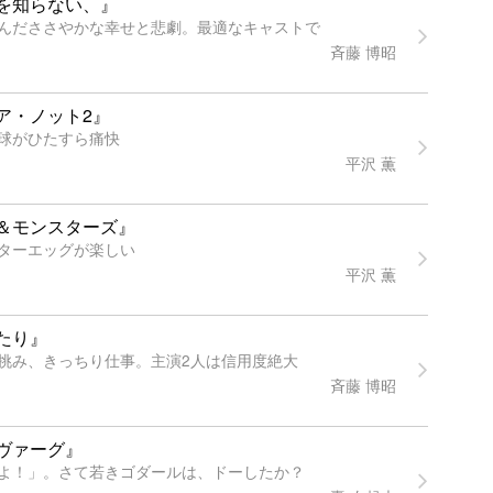
を知らない、』
んだささやかな幸せと悲劇。最適なキャストで
斉藤 博昭
ア・ノット2』
球がひたすら痛快
平沢 薫
＆モンスターズ』
ターエッグが楽しい
平沢 薫
たり』
挑み、きっちり仕事。主演2人は信用度絶大
斉藤 博昭
ヴァーグ』
よ！」。さて若きゴダールは、ドーしたか？