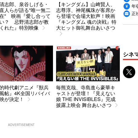
清志郎、泉谷しげる・
【キングダム】山﨑賢人、
年収
直人らが語る"唯一無二
志尊淳、神尾楓珠が客席か
正
在" 映画『愛し合って
ら登場で会場大歓声！映画
い？ 忌野清志郎が教
『キングダム 魂の決戦』特
くれた』特別映像
大ヒット御礼舞台あいさつ
シネ
的時代劇アニメ『獣兵
毎熊克哉、寺島進ら豪華キ
風帖』4K全国リバイバ
ャストが登壇！『見えない
映が決定！
娘 THE INVISIBLES』完成
披露上映会 舞台あいさつ
ADVERTISEMENT