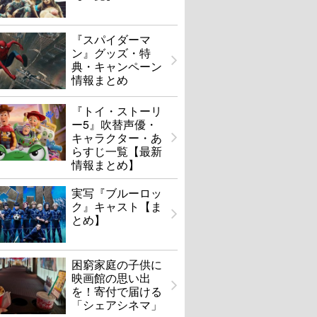
『スパイダーマ
ン』グッズ・特
典・キャンペーン
情報まとめ
『トイ・ストーリ
ー5』吹替声優・
キャラクター・あ
らすじ一覧【最新
情報まとめ】
実写『ブルーロッ
ク』キャスト【ま
とめ】
困窮家庭の子供に
映画館の思い出
を！寄付で届ける
「シェアシネマ」