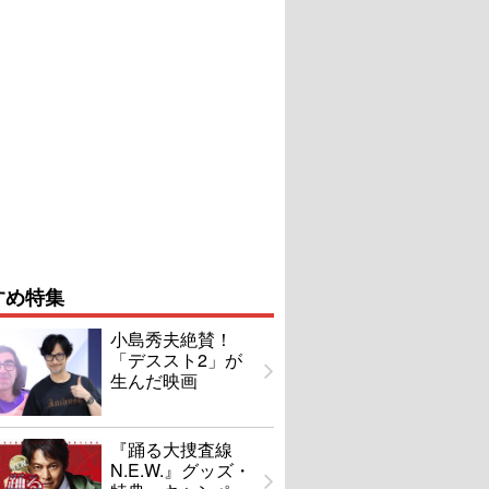
すめ特集
小島秀夫絶賛！
「デススト2」が
生んだ映画
『踊る大捜査線
N.E.W.』グッズ・