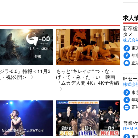
求人
新卒総
タメ
株式会社P
東
年収
正
ジラ-0.0』特報＜11月3
もっと“キレイに” つ・な・
火・祝)公開＞
げ・て・み・た・い 映画
IPセ
『ムカデ人間 4K』4K予告編
株式会
東
年収
正
営業/
GEM P
東