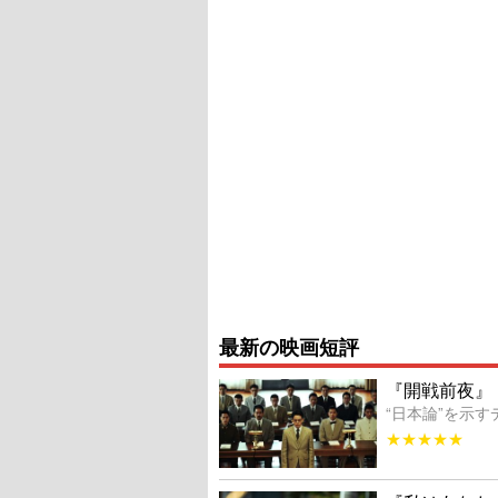
最新の映画短評
『開戦前夜』
“日本論”を示
★★★★★