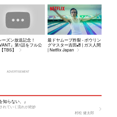
シーズン放送記念！
最ドヤムーブ炸裂 - ボウリン
IVANT』第1話をフル公
グマスター吉田🎳 | ガス人間
【TBS】
| Netflix Japan
ADVERTISEMENT
を知らない、』
されていく流れが絶妙
村松 健太郎