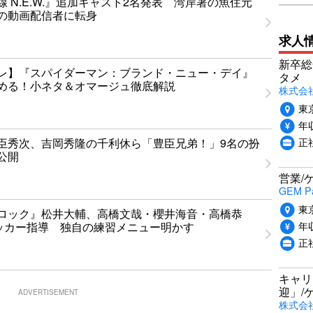
 N.E.W.』追加キャスト2名発表 湾岸署の魚住元
の動画配信者に転身
求人
新卒総
レ】『スパイダーマン：ブランド・ニュー・デイ』
タメ
める！小ネタ＆オマージュ徹底解説
株式会社P
東
年収
正
臣秀次、吉岡秀隆の千利休ら「豊臣兄弟！」9名の扮
公開
営業/
GEM P
東
ロック』松井大輔、高橋文哉・櫻井海音・高橋恭
年収
ッカー指導 独自の練習メニュー明かす
正
キャリ
迎」/
ADVERTISEMENT
株式会