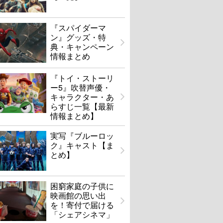
『スパイダーマ
ン』グッズ・特
典・キャンペーン
情報まとめ
『トイ・ストーリ
ー5』吹替声優・
キャラクター・あ
らすじ一覧【最新
情報まとめ】
実写『ブルーロッ
ク』キャスト【ま
とめ】
困窮家庭の子供に
映画館の思い出
を！寄付で届ける
「シェアシネマ」