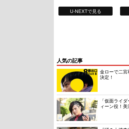
U-NEXTで見る
人気の記事
金ローで二宮
決定！
「仮面ライダ
ィーン役！美