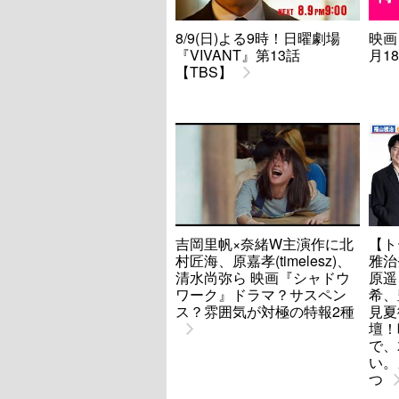
8/9(日)よる9時！日曜劇場
映画
『VIVANT』第13話
月1
【TBS】
吉岡里帆×奈緒W主演作に北
【ト
村匠海、原嘉孝(timelesz)、
雅治
清水尚弥ら 映画『シャドウ
原遥
ワーク』ドラマ？サスペン
希、
ス？雰囲気が対極の特報2種
見夏
壇！
で、
い。
つ