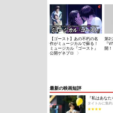
【ゴースト】あの不朽の名
第2
作がミュージカルで蘇る！
『V
ミュージカル『ゴースト』
開！
公開ゲネプロ
最新の映画短評
『私はあなた
タイトルに集約
★★★★