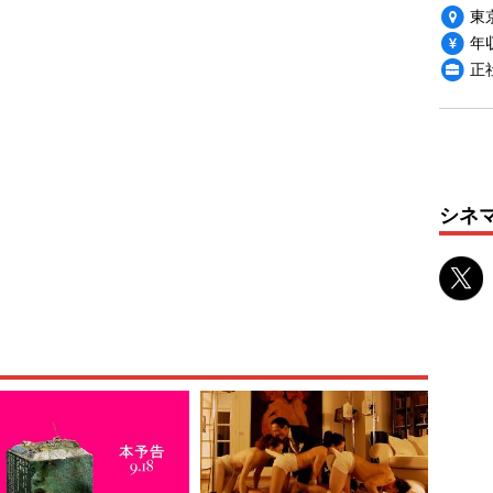
東
年収
正
シネ