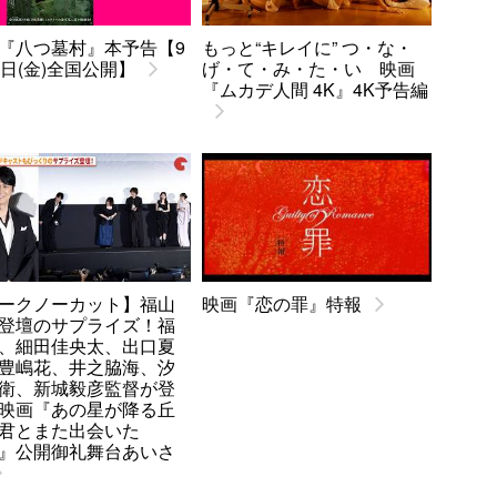
『八つ墓村』本予告【9
もっと“キレイに” つ・な・
8日(金)全国公開】
げ・て・み・た・い 映画
『ムカデ人間 4K』4K予告編
ークノーカット】福山
映画『恋の罪』特報
登壇のサプライズ！福
、細田佳央太、出口夏
豊嶋花、井之脇海、汐
衛、新城毅彦監督が登
映画『あの星が降る丘
君とまた出会いた
』公開御礼舞台あいさ