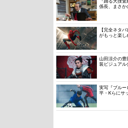
『踊る大捜査線
係長、まさか
【完全ネタバ
がもっと楽し
山田涼介の豊
装ビジュアル
実写『ブルー
平・Kらにサ