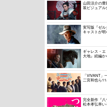
山田涼介の豊
装ビジュアル
実写版『ゼル
キャストが明
ギャレス・エ
大地』続編か
「VIVAN
二宮和也ら1
完全新作『八
松本孝弘率い