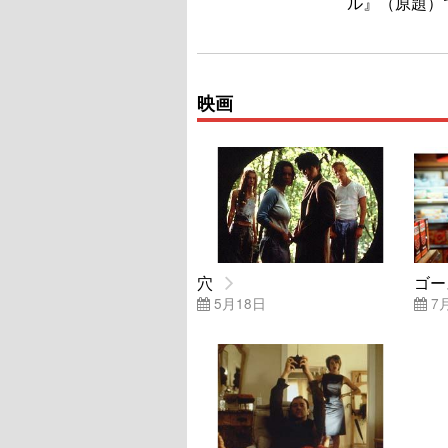
ル』（原題）
映画
穴
ゴー
5月18日
7