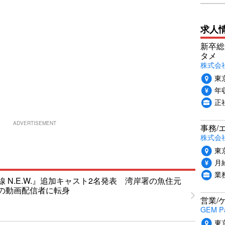
求人
新卒総
タメ
株式会社P
東
年収
正
ADVERTISEMENT
事務/
株式会
東
月給
業
 N.E.W.』追加キャスト2名発表 湾岸署の魚住元
の動画配信者に転身
営業/
GEM P
東