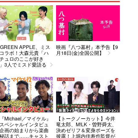
. GREEN APPLE、ミス
映画『八つ墓村』本予告【9
コラボ！大森元貴「ハ
月18日(金)全国公開】
チュロのここが好き
」3人でミスド愛語る
『Michael／マイケル』
【トークノーカット】今井
スペシャルインタビュ
竜太郎、M!LK・曽野舜太、
企画の始まりから楽曲
決めゼリフ＆変身ポーズを
秘話まで……キャスト
披露！上堀内佳寿也監督が