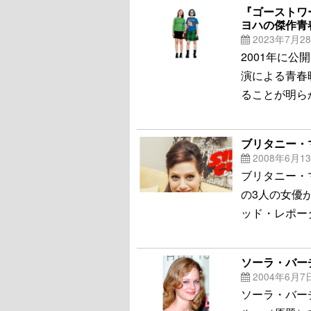
『ゴーストワ
ヨハの傑作青
2023年7月2
2001年に
演による青春
ることが明ら
ブリタニー・
2008年6月1
ブリタニー・
の3人の女優
ッド・レポー
ソーラ・バー
2004年6月7
ソーラ・バー