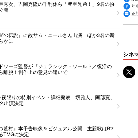
臣秀次、吉岡秀隆の千利休ら「豊臣兄弟！」9名の扮
年収
公開
正
ダの伝説』に故サム・ニールさん出演 ほか3名の新
らかに
シネ
ドワーズ監督が『ジュラシック・ワールド／復活の
ら離脱！創作上の意見の違いで
T」一夜限りの特別イベント詳細発表 堺雅人、阿部寛、
1名出演決定
つ墓村』本予告映像＆ビジュアル公開 主題歌はB'z
るTMGに決定