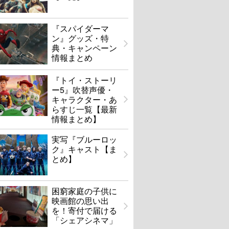
『スパイダーマ
ン』グッズ・特
典・キャンペーン
情報まとめ
『トイ・ストーリ
ー5』吹替声優・
キャラクター・あ
らすじ一覧【最新
情報まとめ】
実写『ブルーロッ
ク』キャスト【ま
とめ】
困窮家庭の子供に
映画館の思い出
を！寄付で届ける
「シェアシネマ」