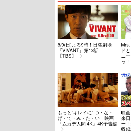
8/9(日)よる9時！日曜劇場
Mrs
『VIVANT』第13話
ドと
【TBS】
ニー
っ！
もっと“キレイに” つ・な・
映画
げ・て・み・た・い 映画
来日
『ムカデ人間 4K』4K予告編
ー！
収録