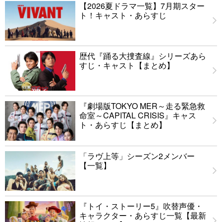
【2026夏ドラマ一覧】7月期スター
ト！キャスト・あらすじ
歴代『踊る大捜査線』シリーズあら
すじ・キャスト【まとめ】
『劇場版TOKYO MER～走る緊急救
命室～CAPITAL CRISIS』キャス
ト・あらすじ【まとめ】
「ラヴ上等」シーズン2メンバー
【一覧】
『トイ・ストーリー5』吹替声優・
キャラクター・あらすじ一覧【最新