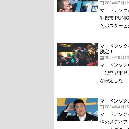
2024年7月1
マ・ドンソク
罪都市 PUN
とポスタービ
マ・ドンソク
決定！
2024年6月1
マ・ドンソク
『犯罪都市 P
が決定した。
マ・ドンソク
2024年4月1
マ・ドンソク
弾のメディア