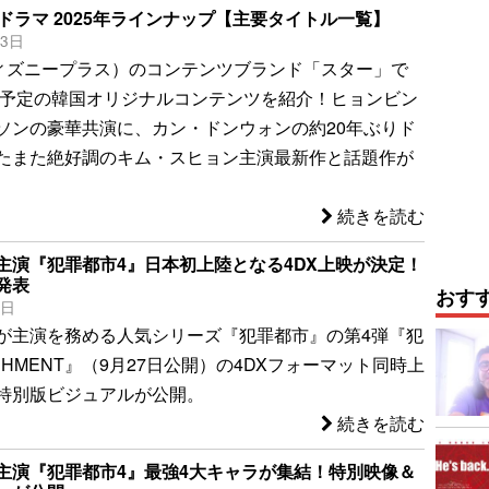
 韓国ドラマ 2025年ラインナップ【主要タイトル一覧】
23日
（ディズニープラス）のコンテンツブランド「スター」で
配信予定の韓国オリジナルコンテンツを紹介！ヒョンビン
ソンの豪華共演に、カン・ドンウォンの約20年ぶりド
たまた絶好調のキム・スヒョン主演最新作と話題作が
続きを読む
主演『犯罪都市4』日本初上陸となる4DX上映が決定！
発表
おす
3日
が主演を務める人気シリーズ『犯罪都市』の第4弾『犯
ISHMENT』（9月27日公開）の4DXフォーマット同時上
特別版ビジュアルが公開。
続きを読む
主演『犯罪都市4』最強4大キャラが集結！特別映像＆