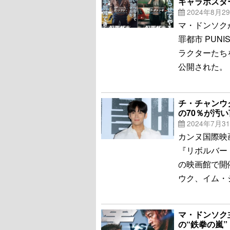
キャラポスタ
2024年8月2
マ・ドンソク
罪都市 PUN
ラクターたち
公開された。
チ・チャンウ
の70％が汚
2024年7月3
カンヌ国際映
『リボルバー
の映画館で開
ウク、イム・
マ・ドンソク
の“鉄拳の嵐”