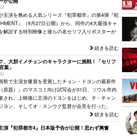
ーが公開
9日
が主演を務める人気シリーズ『犯罪都市』の第4弾『犯
ISHMENT』（9月27日公開）から、同作の4大最強キャ
を解説する特別映像と彼らの名セリフ入りポスターが
続きを読む
ク、大胆イメチェンのキャラクターに挑戦！「セリフ
い言葉」
1日
画祭で主演女優賞を受賞したチョン・ドヨンの最新作
（原題）』のマスコミ向け試写会が31日、ソウル市内
催され、上映後に主演のドヨンをはじめ、チ・チャン
ジヨン、そしてオ・スンウク監督が会見を行った。
続きを読む
主演『犯罪都市4』日本版予告が公開！思わず興奮