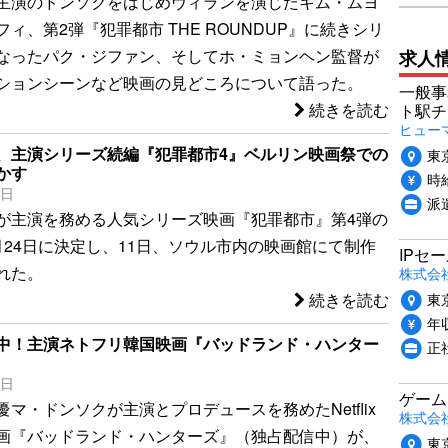
主演のドンソクをはじめヴィランを演じたキム・ムヨ
ィ、第2弾『犯罪都市 THE ROUNDUP』に続きシリ
求人
なったパク・ジファン、そしてホ・ミョンヘン監督が
ションシーンなど映画の見どころについて語った。
一般事
続きを読む
ト駅チ
ヒュー
、主演シリーズ続編『犯罪都市4』ベルリン映画祭での
東
かす
時給
1日
派
が主演を務める人気シリーズ映画『犯罪都市』第4弾の
月24日に決定し、11日、ソウル市内の映画館にて制作
IPセ
れた。
株式会
東
続きを読む
年収
中！主演ネトフリ韓国映画『バッドランド・ハンター
正
4日
ゲーム
マ・ドンソクが主演とプロデュースを務めたNetflix
株式会社P
画『バッドランド・ハンターズ』（独占配信中）が、
東