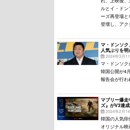
れ、上映後、
ルとイ・ドンフ
ーズ再登場と
登壇し、アク
マ・ドンソク
人気ぶりを明
2024年3月1
マ・ドンソク
韓国公開が4
報告会が行わ
マブリー爆走
ズ』がV3達成
2024年2月1
韓国の人気俳優
オリジナル映