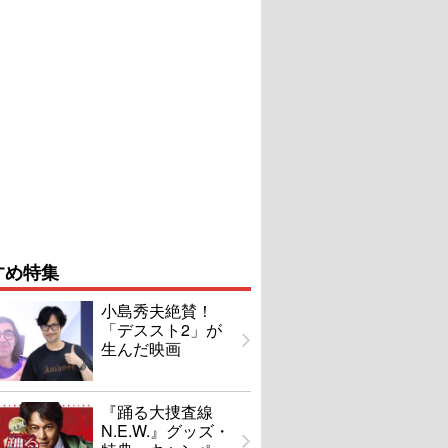
すめ特集
小島秀夫絶賛！
「デススト2」が
生んだ映画
『踊る大捜査線
N.E.W.』グッズ・