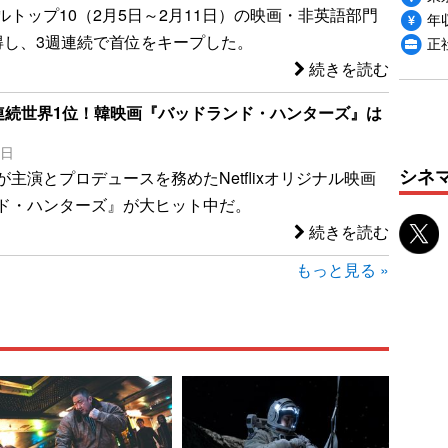
ルトップ10（2月5日～2月11日）の映画・非英語部門
年収
得し、3週連続で首位をキープした。
正
続きを読む
で2週連続世界1位！韓映画『バッドランド・ハンターズ』は
1日
シネ
主演とプロデュースを務めたNetflixオリジナル映画
ド・ハンターズ』が大ヒット中だ。
続きを読む
もっと見る »