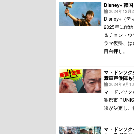
Disney+
2024年12月
Disney+
2025年に
＆チョン・ウ
ラマ復帰、は
目白押し。
マ・ドンソク
豪華声優陣も
2024年9月1
マ・ドンソク
罪都市 PUN
映が決定し、
マ・ドンソク