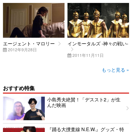
エージェント・マロリー
インモータルズ -神々の戦い-
2012年9月28日
2011年11月11日
もっと見る »
おすすめ特集
小島秀夫絶賛！「デススト2」が生
んだ映画
『踊る大捜査線 N.E.W.』グッズ・特