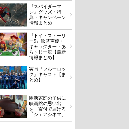
『スパイダーマ
ン』グッズ・特
典・キャンペーン
情報まとめ
『トイ・ストーリ
ー5』吹替声優・
キャラクター・あ
らすじ一覧【最新
情報まとめ】
実写『ブルーロッ
ク』キャスト【ま
とめ】
困窮家庭の子供に
映画館の思い出
を！寄付で届ける
「シェアシネマ」