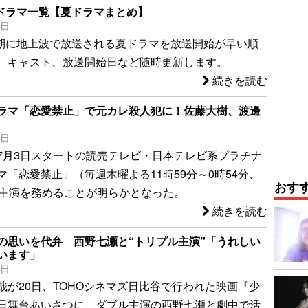
期ドラマ一覧【夏ドラマまとめ】
5日
7月期に地上波で放送される夏ドラマを放送開始が早い順
 キャスト、放送開始日など随時更新します。
続きを読む
ラマ「恋愛禁止」で元カレ殺人犯に！佐藤大樹、渡邊
7日
7月3日スタートの読売テレビ・日本テレビ系プラチナ
マ「恋愛禁止」（毎週木曜よる11時59分～0時54分、
おす
、主演を務めることが明らかとなった。
続きを読む
の思いを代弁 西野七瀬と“トリプル主演”「うれしい
います」
0日
哉が20日、TOHOシネマズ日比谷で行われた映画『少
日舞台あいさつに、ダブル主演の西野七瀬と劇中で活