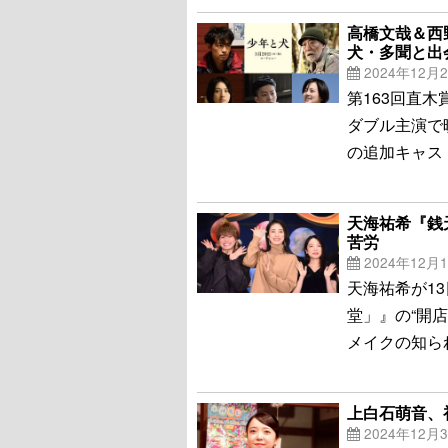
高橋文哉＆西
犬・多聞と出
2024年12月
第163回直
ダブル主演で
の追加キャス
天海祐希『銭
苦労
2024年12月
天海祐希が1
堂」』の“開
メイクの知ら
上白石萌音、
2024年12月