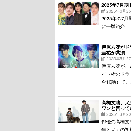
2025年7月
2025年6月2
2025年の
に一挙紹介！
伊原六花がド
圭祐が共演
2025年5月2
伊原六花が、
イト枠のドラ
全10話）で
高橋文哉、犬
ワンと言って
2025年3月2
俳優の高橋文
年と犬』の初