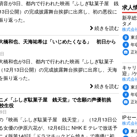
萌音が3日、都内で行われた映画『ふしぎ駄菓子屋 銭
求人
月13日公開）の完成披露舞台挨拶に出席し、初の悪役に
新卒総
振り返った。
タメ
続きを読む
株式会社P
東
大橋和也、天海祐希は「いじめたくなる」 初日から
年収
正
3日
大橋和也が3日、都内で行われた映画『ふしぎ駄菓子
キャリ
（12月13日公開）の完成披露舞台挨拶に出席し、天海
迎」/
を振り返った。
株式会
続きを読む
東
年収
ニメ「ふしぎ駄菓子屋 銭天堂」で念願の声優初挑
正
高校生役
19日
IPセ
の『映画「ふしぎ駄菓子屋 銭天堂」』（12月13日公
株式会
女優の伊原六花が、12月6日に NHK E テレで放送予
東
ニメ版第140話「ドラマチックどら焼き」で声優に初