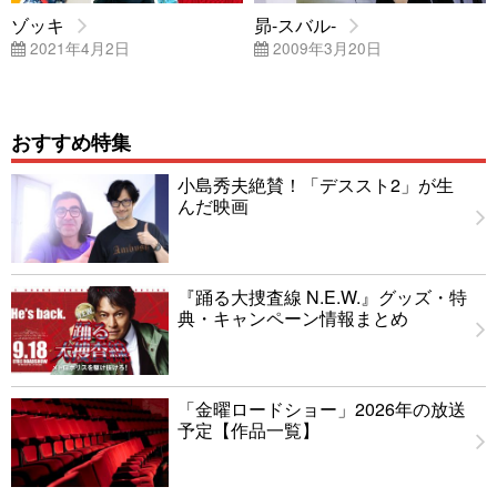
ゾッキ
昴-スバル-
2021年4月2日
2009年3月20日
おすすめ特集
小島秀夫絶賛！「デススト2」が生
んだ映画
『踊る大捜査線 N.E.W.』グッズ・特
典・キャンペーン情報まとめ
「金曜ロードショー」2026年の放送
予定【作品一覧】