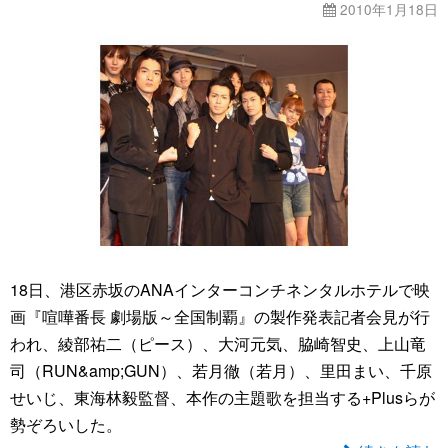
2010年1月18日
18日、港区赤坂のANAインターコンチネンタルホテルで映
画『喧嘩番長 劇場版～全国制覇』の製作発表記者会見が行
われ、綾部祐二（ピース）、大河元気、脇崎智史、上山竜
司（RUN&amp;GUN）、若月徹（若月）、里田まい、千原
せいじ、東海林毅監督、本作の主題歌を担当する+Plusらが
勢ぞろいした。