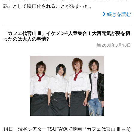
覇』として映画化されることが決まった。
続きを読む
「カフェ代官山 III」イケメン4人衆集合！大河元気が髪を切
ったのは大人の事情?
2009年3月16日
14日、渋谷シアターTSUTAYAで映画『カフェ代官山 III ～そ