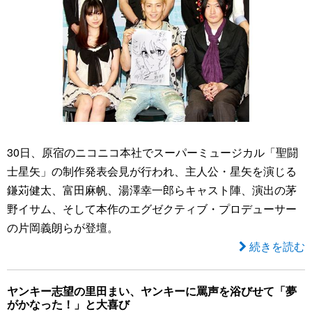
30日、原宿のニコニコ本社でスーパーミュージカル「聖闘
士星矢」の制作発表会見が行われ、主人公・星矢を演じる
鎌苅健太、富田麻帆、湯澤幸一郎らキャスト陣、演出の茅
野イサム、そして本作のエグゼクティブ・プロデューサー
の片岡義朗らが登壇。
続きを読む
ヤンキー志望の里田まい、ヤンキーに罵声を浴びせて「夢
がかなった！」と大喜び