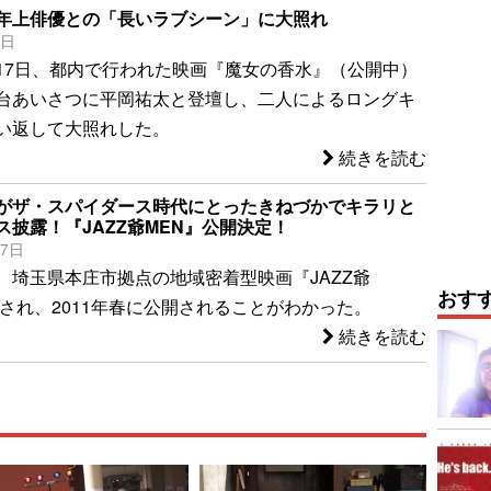
年上俳優との「長いラブシーン」に大照れ
7日
17日、都内で行われた映画『魔女の香水』（公開中）
台あいさつに平岡祐太と登壇し、二人によるロングキ
い返して大照れした。
続きを読む
がザ・スパイダース時代にとったきねづかでキラリと
ス披露！『JAZZ爺MEN』公開決定！
17日
、埼玉県本庄市拠点の地域密着型映画『JAZZ爺
おす
作され、2011年春に公開されることがわかった。
続きを読む