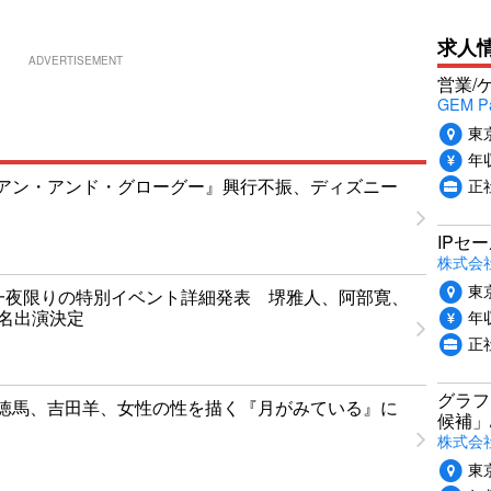
求人
ADVERTISEMENT
営業/
GEM P
東
年収
正
アン・アンド・グローグー』興行不振、ディズニー
IPセ
株式会
東
T」一夜限りの特別イベント詳細発表 堺雅人、阿部寛、
年収
1名出演決定
正
グラフ
徳馬、吉田羊、女性の性を描く『月がみている』に
候補」
株式会社
東