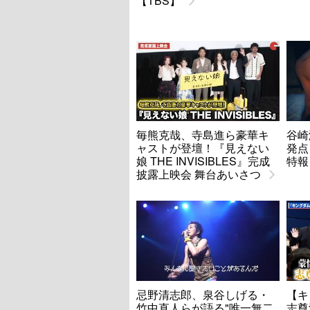
【TBS】
毎熊克哉、寺島進ら豪華キ
谷崎
ャストが登壇！『見えない
発点
娘 THE INVISIBLES』完成
特報
披露上映会 舞台あいさつ
忌野清志郎、泉谷しげる・
【キ
竹中直人らが語る"唯一無二
志尊