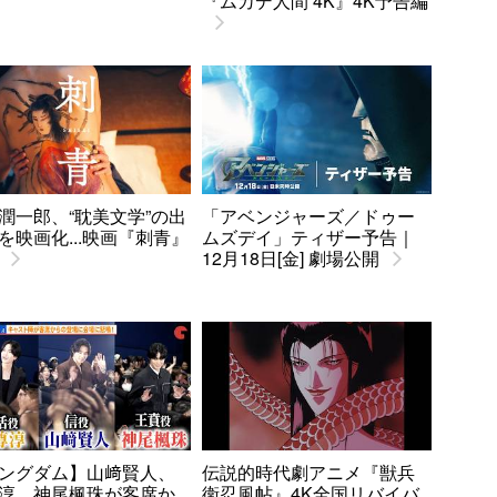
『ムカデ人間 4K』4K予告編
潤一郎、“耽美文学”の出
「アベンジャーズ／ドゥー
を映画化...映画『刺青』
ムズデイ」ティザー予告｜
12月18日[金] 劇場公開
ングダム】山﨑賢人、
伝説的時代劇アニメ『獣兵
淳、神尾楓珠が客席か
衛忍風帖』4K全国リバイバ