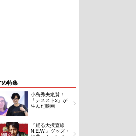
すめ特集
小島秀夫絶賛！
「デススト2」が
生んだ映画
『踊る大捜査線
N.E.W.』グッズ・