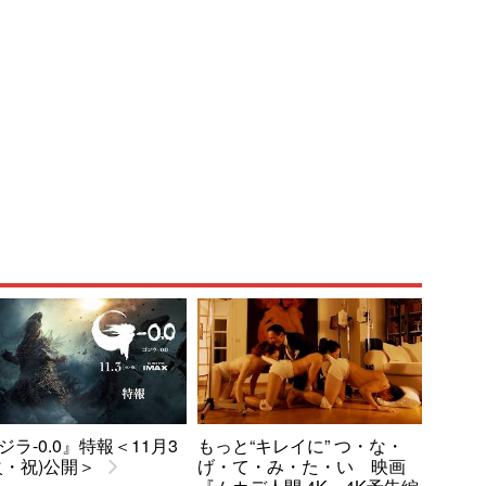
ジラ-0.0』特報＜11月3
もっと“キレイに” つ・な・
火・祝)公開＞
げ・て・み・た・い 映画