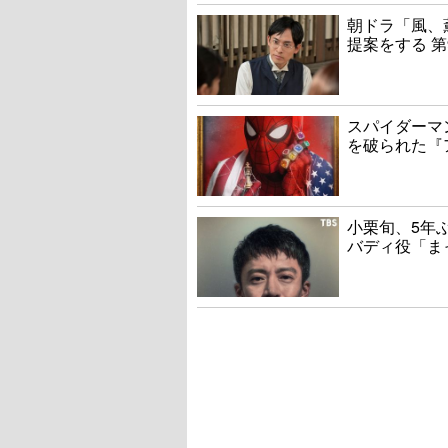
朝ドラ「風、
提案をする 第
スパイダーマ
を破られた『
小栗旬、5年
バディ役「ま