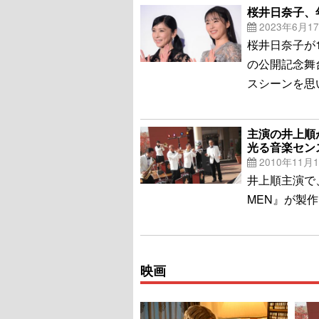
桜井日奈子、
2023年6月1
桜井日奈子が
の公開記念舞
スシーンを思
主演の井上順
光る音楽セン
2010年11月
井上順主演で
MEN』が製
映画