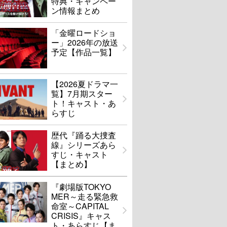
特典・キャンペー
ン情報まとめ
「金曜ロードショ
ー」2026年の放送
予定【作品一覧】
【2026夏ドラマ一
覧】7月期スター
ト！キャスト・あ
らすじ
歴代『踊る大捜査
線』シリーズあら
すじ・キャスト
【まとめ】
『劇場版TOKYO
MER～走る緊急救
命室～CAPITAL
CRISIS』キャス
ト・あらすじ【ま