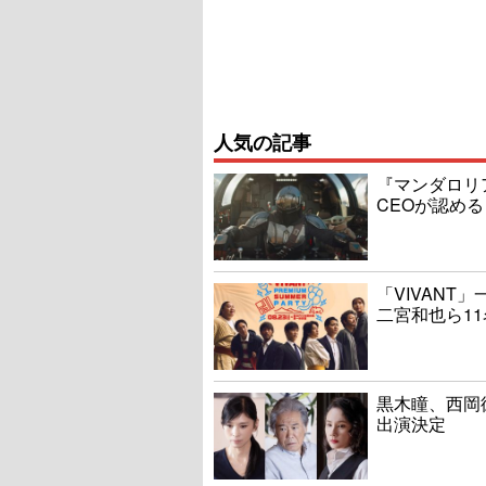
人気の記事
『マンダロリ
CEOが認める
「VIVAN
二宮和也ら1
黒木瞳、西岡
出演決定