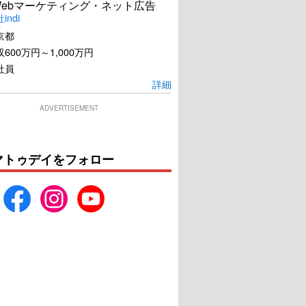
Webマーケティング・ネット広告
ndi
京都
600万円～1,000万円
社員
詳細
二単衣を着た悪魔
弥生、三月 君を愛した30
ADVERTISEMENT
年
U-NEXTで見る
U-NEXTで見る
マトゥデイをフォロー