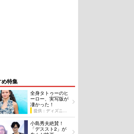
すめ特集
全身タトゥーのヒ
ーロー、実写版が
凄かった！
提供：ディズニー
小島秀夫絶賛！
「デススト2」が