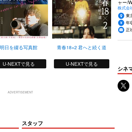
ャー/
株式会社i
東
年収
正
明日を綴る写真館
青春18×2 君へと続く道
十
U-NEXTで見る
U-NEXTで見る
シネ
ADVERTISEMENT
スタッフ