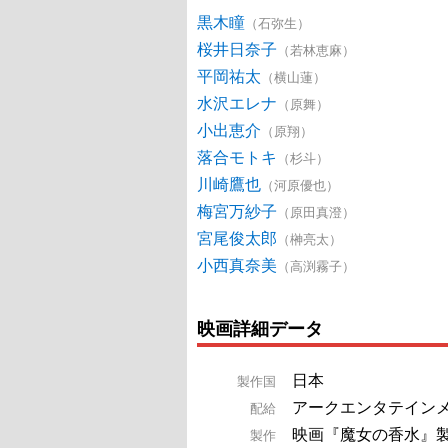
黒木瞳
（石弥生）
桜井日奈子
（若林恵麻）
平岡祐太
（横山蓮）
水沢エレナ
（原舞）
小出恵介
（原翔）
落合モトキ
（杉斗）
川崎鷹也
（河原優也）
梅宮万紗子
（原田真澄）
宮尾俊太郎
（榊亮太）
小西真奈美
（高渕霧子）
映画詳細データ
日本
製作国
アークエンタテイン
配給
映画『魔女の香水』
製作