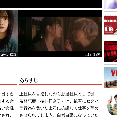
3枚の写真
3本の動画
あらすじ
り出す香
正社員を目指しながら派遣社員として働く
とする女
若林恵麻（桜井日奈子）は、後輩にセクハ
若い女性
ラ行為を働いた上司に抗議して仕事を辞め
かされ、
させられてしまう。自暴自棄になっていた