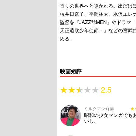
香りの世界へと導かれる。出演は
桜井日奈子、平岡祐太、水沢エレ
監督を『JAZZ爺MEN』やドラマ「M
天正遣欧少年使節－」などの宮武
める。
映画短評
★★★★★
★★★★★
2.5
ミルクマン斉藤
★
★
昭和の少女マンガでも
いし。