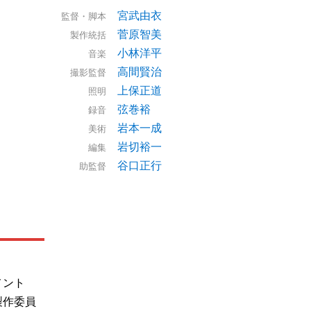
宮武由衣
監督・脚本
菅原智美
製作統括
小林洋平
音楽
高間賢治
撮影監督
上保正道
照明
弦巻裕
録音
岩本一成
美術
岩切裕一
編集
谷口正行
助監督
メント
製作委員