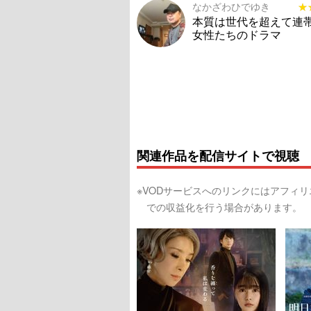
なかざわひでゆき
★
★
本質は世代を超えて連
女性たちのドラマ
関連作品を配信サイトで視聴
※VODサービスへのリンクにはアフィ
での収益化を行う場合があります。