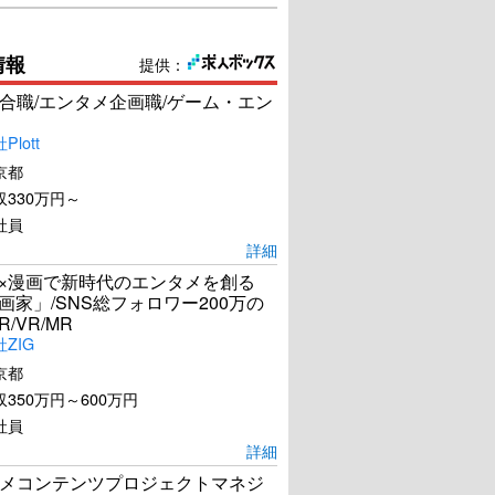
情報
提供：
合職/エンタメ企画職/ゲーム・エン
lott
京都
330万円～
社員
詳細
I×漫画で新時代のエンタメを創る
漫画家」/SNS総フォロワー200万の
R/VR/MR
ZIG
京都
350万円～600万円
社員
詳細
メコンテンツプロジェクトマネジ