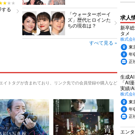
★★★★
★★★★
帯する
「ウォーターボーイ
求人
ズ」歴代ヒロインた
ちの現在は？
新卒総
タメ
株式会社P
すべて見る »
東
年収
正
生成A
「AI
リエイトタグが含まれており、リンク先での会員登録や購入など
実績/A
株式会社
東
年収
正
エンタ