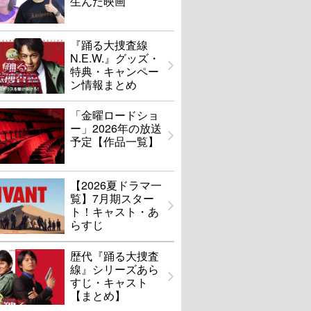
生んだ映画
『踊る大捜査線
N.E.W.』グッズ・
特典・キャンペー
ン情報まとめ
「金曜ロードショ
ー」2026年の放送
予定【作品一覧】
【2026夏ドラマ一
覧】7月期スター
ト！キャスト・あ
らすじ
歴代『踊る大捜査
線』シリーズあら
すじ・キャスト
【まとめ】