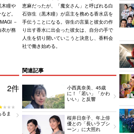
黒木瞳や
恵麻だったが、「魔女さん」と呼ばれる白
ナなど。
石弥生（黒木瞳）が店主を務める香水店を
AGI －
手伝うことになる。弥生の言葉と彼女の作
由衣が務
り出す香水に出会った彼女は、自分の手で
人生を切り開いていこうと決意し、香料会
社で働き始める。
関連記事
2
件
小西真奈美、45歳
に！「若い」「かわ
いい」と反響
★★★★
★★★★
あるま
桜井日奈子、年上俳
優との「長いラブシ
ーン」に大照れ