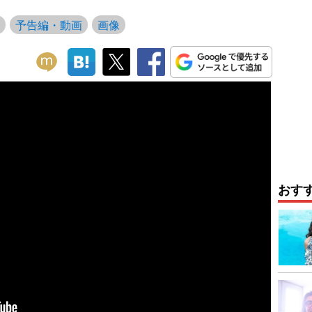
予告編・動画
画像
おす