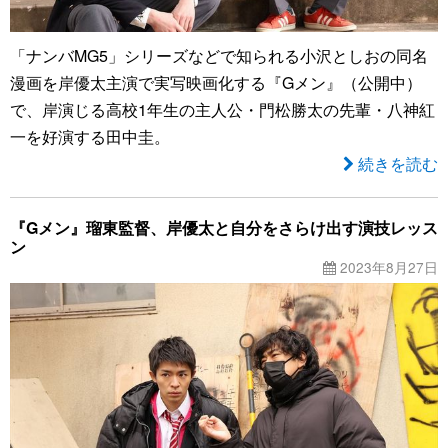
「ナンバMG5」シリーズなどで知られる小沢としおの同名
漫画を岸優太主演で実写映画化する『Gメン』（公開中）
で、岸演じる高校1年生の主人公・門松勝太の先輩・八神紅
一を好演する田中圭。
続きを読む
『Gメン』瑠東監督、岸優太と自分をさらけ出す演技レッス
ン
2023年8月27日