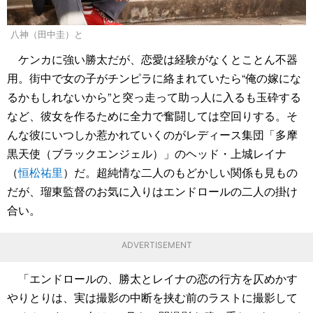
八神（田中圭）と
ケンカに強い勝太だが、恋愛は経験がなくとことん不器
用。街中で女の子がチンピラに絡まれていたら“俺の嫁にな
るかもしれないから”と突っ走って助っ人に入るも玉砕する
など、彼女を作るために全力で奮闘しては空回りする。そ
んな彼にいつしか惹かれていくのがレディース集団「多摩
黒天使（ブラックエンジェル）」のヘッド・上城レイナ
（
恒松祐里
）だ。超純情な二人のもどかしい関係も見もの
だが、瑠東監督のお気に入りはエンドロールの二人の掛け
合い。
ADVERTISEMENT
「エンドロールの、勝太とレイナの恋の行方を仄めかす
やりとりは、実は撮影の中断を挟む前のラストに撮影して