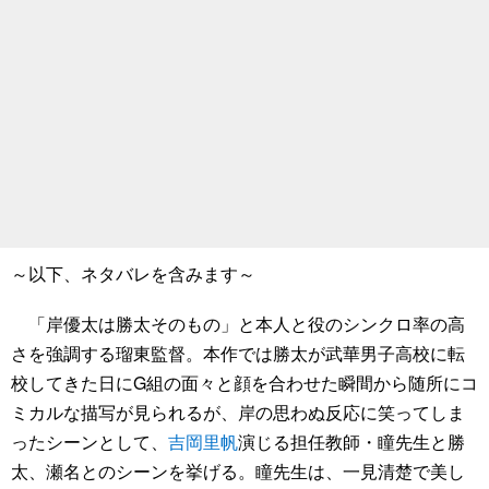
～以下、ネタバレを含みます～
「岸優太は勝太そのもの」と本人と役のシンクロ率の高
さを強調する瑠東監督。本作では勝太が武華男子高校に転
校してきた日にG組の面々と顔を合わせた瞬間から随所にコ
ミカルな描写が見られるが、岸の思わぬ反応に笑ってしま
ったシーンとして、
吉岡里帆
演じる担任教師・瞳先生と勝
太、瀬名とのシーンを挙げる。瞳先生は、一見清楚で美し