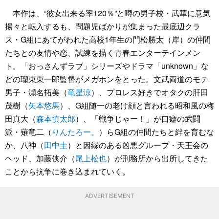
本作は、“彼女出来る率120％”と噂の男子校・武華に意気
揚々と転入するも、問題児ばかりが集まった最底辺クラ
ス・G組にあてがわれた高校1年生の門松勝太（岸）の仲間
たちとの友情や恋、試練を描く青春エンターテインメン
ト。「おっさんずラブ」シリーズやドラマ「unknown」な
どの瑠東東一郎監督がメガホンをとった。文武両道のモテ
男子・瀬名拓美（
竜星涼
）、プロレス好きでオタクの肝田
茂樹（
矢本悠馬
）、G組随一の老け顔と言われる昭和風の梅
田真大（
森本慎太郎
）、「戦争じゃー！」が口癖の武闘
派・薙竜二（
りんたろー。
）らG組の仲間たちと絆を育むな
か、八神（
田中圭
）と因縁のある凶悪グループ・天王会の
ヘッド、加藤侠介（
尾上松也
）が刑務所から出所してきた
ことから抗争に巻き込まれていく。
ADVERTISEMENT