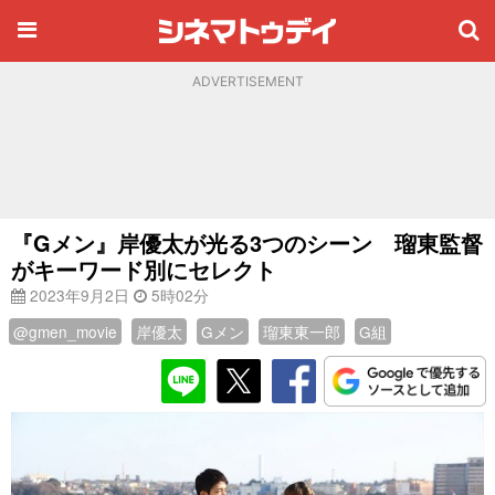
ADVERTISEMENT
『Gメン』岸優太が光る3つのシーン 瑠東監督
がキーワード別にセレクト
2023年9月2日
5時02分
@gmen_movie
岸優太
Gメン
瑠東東一郎
G組