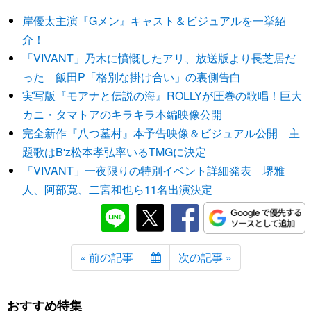
岸優太主演『Gメン』キャスト＆ビジュアルを一挙紹
介！
「VIVANT」乃木に憤慨したアリ、放送版より長芝居だ
った 飯田P「格別な掛け合い」の裏側告白
実写版『モアナと伝説の海』ROLLYが圧巻の歌唱！巨大
カニ・タマトアのキラキラ本編映像公開
完全新作『八つ墓村』本予告映像＆ビジュアル公開 主
題歌はB'z松本孝弘率いるTMGに決定
「VIVANT」一夜限りの特別イベント詳細発表 堺雅
人、阿部寛、二宮和也ら11名出演決定
« 前の記事
次の記事 »
おすすめ特集