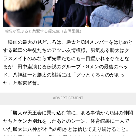
感情が高ぶると豹変する瞳先生（吉岡里帆）
映画の最大の見どころは、勝太とG組メンバーをはじめと
する武華の生徒たちのアツい友情模様。男気ある勝太はク
ラスメイトのみならず先輩たちにも一目置かれる存在とな
るが、田中圭演じる伝説のグループ・Gメンの最後のヘッ
ド、八神紅一と勝太の対話には「グッとくるものがあっ
た」と瑠東監督。
ADVERTISEMENT
「勝太が天王会に乗り込む前に、ある事情からG組の仲間
たちとケンカ別れをしたあとのシーン。体育館裏に一人で
いた勝太に八神が“本当の強さとは信じて走り続けること。