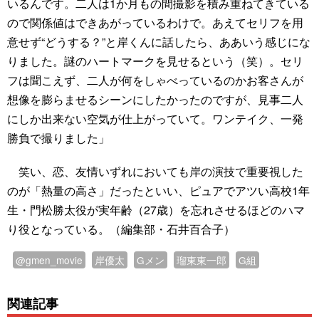
いるんです。二人は1か月もの間撮影を積み重ねてきている
ので関係値はできあがっているわけで。あえてセリフを用
意せず“どうする？”と岸くんに話したら、ああいう感じにな
りました。謎のハートマークを見せるという（笑）。セリ
フは聞こえず、二人が何をしゃべっているのかお客さんが
想像を膨らませるシーンにしたかったのですが、見事二人
にしか出来ない空気が仕上がっていて。ワンテイク、一発
勝負で撮りました」
笑い、恋、友情いずれにおいても岸の演技で重要視した
のが「熱量の高さ」だったといい、ピュアでアツい高校1年
生・門松勝太役が実年齢（27歳）を忘れさせるほどのハマ
り役となっている。（編集部・石井百合子）
@gmen_movie
岸優太
Gメン
瑠東東一郎
G組
関連記事