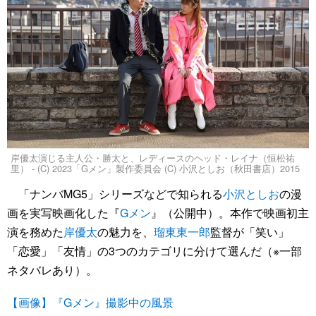
岸優太演じる主人公・勝太と、レディースのヘッド・レイナ（恒松祐
里） - (C) 2023「Gメン」製作委員会 (C) 小沢としお（秋田書店）2015
「ナンバMG5」シリーズなどで知られる
小沢としお
の漫
画を実写映画化した『
Gメン
』（公開中）。本作で映画初主
演を務めた
岸優太
の魅力を、
瑠東東一郎
監督が「笑い」
「恋愛」「友情」の3つのカテゴリに分けて選んだ（※一部
ネタバレあり）。
【画像】『Gメン』撮影中の風景