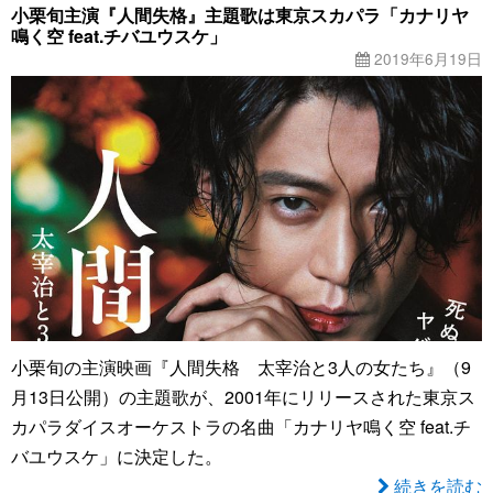
小栗旬主演『人間失格』主題歌は東京スカパラ「カナリヤ
鳴く空 feat.チバユウスケ」
2019年6月19日
小栗旬の主演映画『人間失格 太宰治と3人の女たち』（9
月13日公開）の主題歌が、2001年にリリースされた東京ス
カパラダイスオーケストラの名曲「カナリヤ鳴く空 feat.チ
バユウスケ」に決定した。
続きを読む