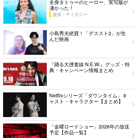
全身タトゥーのヒーロー、実写版が
凄かった！
提供：ディズニー
小島秀夫絶賛！「デススト2」が生
んだ映画
『踊る大捜査線 N.E.W.』グッズ・特
典・キャンペーン情報まとめ
Netflixシリーズ「ダウンタイム」キ
ャスト・キャラクター【まとめ】
「金曜ロードショー」2026年の放送
予定【作品一覧】