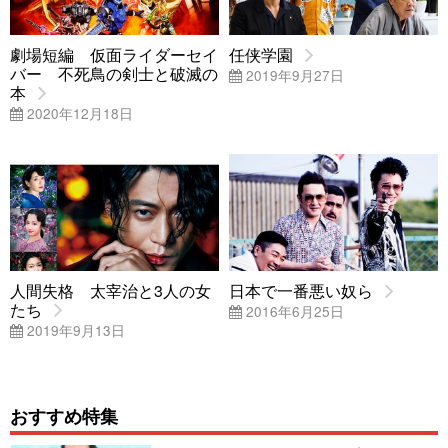
劇場短編 仮面ライダーセイ
任侠学園
バー 不死鳥の剣士と破滅の
2019年9月27日
本
2020年12月18日
人間失格 太宰治と3人の女
日本で一番悪い奴ら
たち
2016年6月25日
2019年9月13日
おすすめ特集