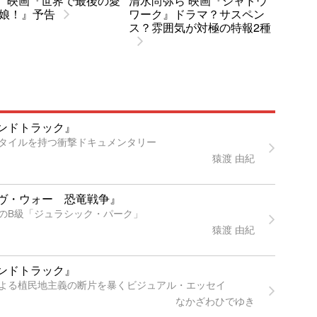
.. 映画『世界で最後の愛
清水尚弥ら 映画『シャドウ
娘！』予告
ワーク』ドラマ？サスペン
ス？雰囲気が対極の特報2種
ンドトラック』
タイルを持つ衝撃ドキュメンタリー
猿渡 由紀
ヴ・ウォー 恐竜戦争』
のB級「ジュラシック・パーク」
猿渡 由紀
ンドトラック』
よる植民地主義の断片を暴くビジュアル・エッセイ
なかざわひでゆき