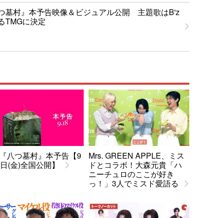
つ墓村』本予告映像＆ビジュアル公開 主題歌はB'z
るTMGに決定
『八つ墓村』本予告【9
Mrs. GREEN APPLE、ミス
8日(金)全国公開】
ドとコラボ！大森元貴「ハ
ニーチュロのここが好き
っ！」3人でミスド愛語る