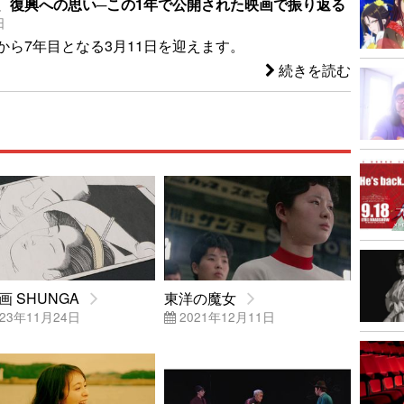
、復興への思い─この1年で公開された映画で振り返る
日
から7年目となる3月11日を迎えます。
続きを読む
画 SHUNGA
東洋の魔女
23年11月24日
2021年12月11日