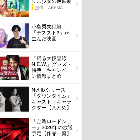
り…少女の逆転劇
提供：ABEMA
小島秀夫絶賛！
「デススト2」が
生んだ映画
『踊る大捜査線
N.E.W.』グッズ・
特典・キャンペー
ン情報まとめ
Netflixシリーズ
「ダウンタイム」
キャスト・キャラ
クター【まとめ】
「金曜ロードショ
ー」2026年の放送
予定【作品一覧】