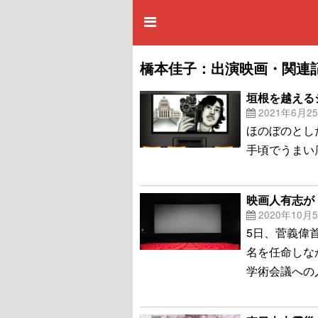
橋本佳子：出演映画・関連
垣根を越える
2021年6月2
ほのぼのとし
手頃でうまい
映画人有志が
2020年10月
5日、菅義偉
名を任命しな
学術会議への