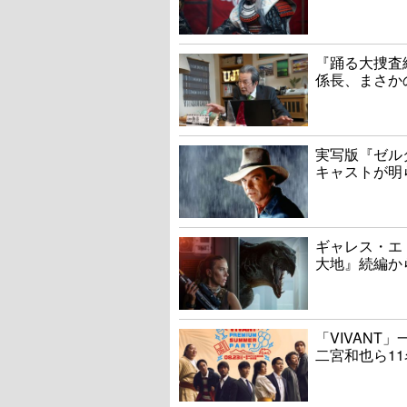
『踊る大捜査線
係長、まさか
実写版『ゼル
キャストが明
ギャレス・エ
大地』続編か
「VIVAN
二宮和也ら1