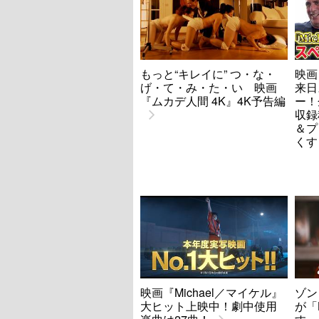
もっと“キレイに” つ・な・
映画
げ・て・み・た・い 映画
来日
『ムカデ人間 4K』4K予告編
ー！
収録
＆プ
くす
映画『Michael／マイケル』
ゾン
大ヒット上映中！劇中使用
が「