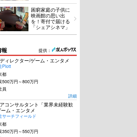
困窮家庭の子供に
映画館の思い出
を！寄付で届ける
「シェアシネマ」
hi Sakamoto: CODA
標的の島 風（かじ）かた
情報
提供：
か
ディレクター/ゲーム・エンタメ
U-NEXTで見る
U-NEXTで見る
lott
京都
500万円～800万円
社員
詳細
アコンサルタント「業界未経験歓
ゲーム・エンタメ
社サーチフィールド
京都
350万円～550万円