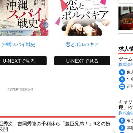
沖縄スパイ戦史
恋とボルバキア
Ryuic
求人
ゲーム
U-NEXTで見る
U-NEXTで見る
株式会社P
東
年収
正
ADVERTISEMENT
キャリ
迎」/
株式会
東
臣秀次、吉岡秀隆の千利休ら「豊臣兄弟！」9名の扮
年収
公開