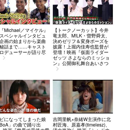
『Michael／マイケル』
【トークノーカット】今井
スペシャルインタビュ
竜太郎、M!LK・曽野舜太、
企画の始まりから楽曲
決めゼリフ＆変身ポーズを
秘話まで……キャスト
披露！上堀内佳寿也監督が
ロデューサーが語り尽
登壇！映画『仮面ライダー
ゼッツ さよならのミッショ
ン』公開御礼舞台あいさつ
ビになってしまった娘
吉岡里帆×奈緒W主演作に北
BoA」の曲で踊り出
村匠海、原嘉孝(timelesz)、