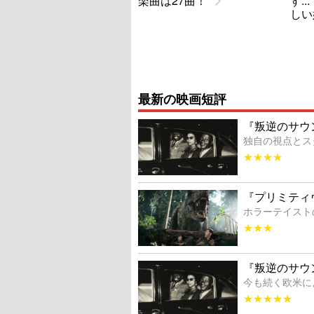
楽曲は27曲！
す.
しい
最新の映画短評
『叛逆のサウ
独自の視点とス
★★★★
『プリミティ
ホラーテイスト
★★★
『叛逆のサウ
今も続く欧米に
★★★★★