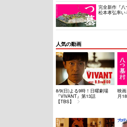
完全新作『八
松本孝弘率い
人気の動画
8/9(日)よる9時！日曜劇場
映画
『VIVANT』第13話
月1
【TBS】