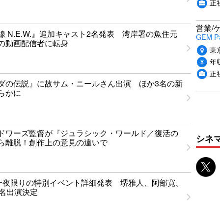
正
営業/
 N.E.W.』追加キャスト2名発表 湾岸署の魚住元
GEM P
の動画配信者に転身
東
年収
正
ダの伝説』に故サム・ニールさん出演 ほか3名の新
らかに
ドワーズ監督が『ジュラシック・ワールド／復活の
シネ
ら離脱！創作上の意見の違いで
T」一夜限りの特別イベント詳細発表 堺雅人、阿部寛、
1名出演決定