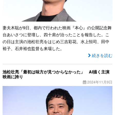
妻夫木聡が9日、都内で行われた映画『本心』の公開記念舞
台あいさつに登壇し、四十肩が治ったことを報告した。こ
の日は主演の池松壮亮をはじめ三吉彩花、水上恒司、田中
裕子、石井裕也監督も来場した。
続きを読む
池松壮亮「最初は味方が見つからなかった」 AI描く主演
映画に誇り
2024年11月9日