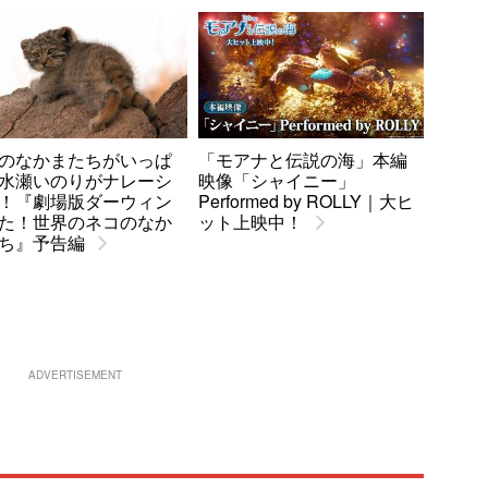
のなかまたちがいっぱ
「モアナと伝説の海」本編
水瀬いのりがナレーシ
映像「シャイニー」
！『劇場版ダーウィン
Performed by ROLLY｜大ヒ
た！世界のネコのなか
ット上映中！
ち』予告編
ADVERTISEMENT