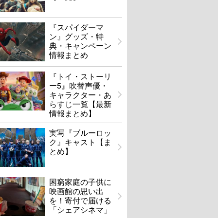
んぶ、ボクのせい
わたし達はおとな
『スパイダーマ
ン』グッズ・特
U-NEXTで見る
U-NEXTで見る
典・キャンペーン
情報まとめ
『トイ・ストーリ
ー5』吹替声優・
キャラクター・あ
らすじ一覧【最新
情報まとめ】
実写『ブルーロッ
ク』キャスト【ま
とめ】
困窮家庭の子供に
映画館の思い出
を！寄付で届ける
「シェアシネマ」