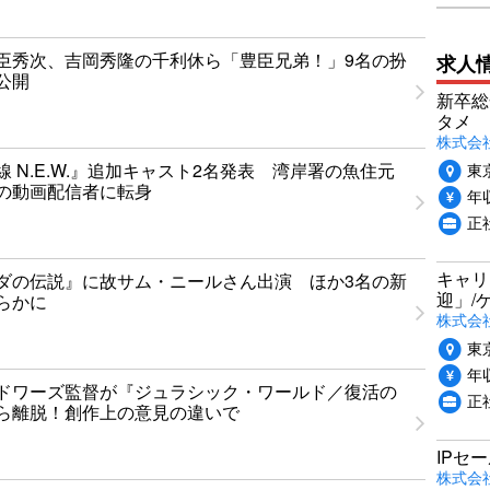
臣秀次、吉岡秀隆の千利休ら「豊臣兄弟！」9名の扮
求人
公開
新卒総
タメ
株式会社P
東
 N.E.W.』追加キャスト2名発表 湾岸署の魚住元
の動画配信者に転身
年収
正
キャリ
ダの伝説』に故サム・ニールさん出演 ほか3名の新
迎」/
らかに
株式会
東
年収
ドワーズ監督が『ジュラシック・ワールド／復活の
正
ら離脱！創作上の意見の違いで
IPセ
株式会