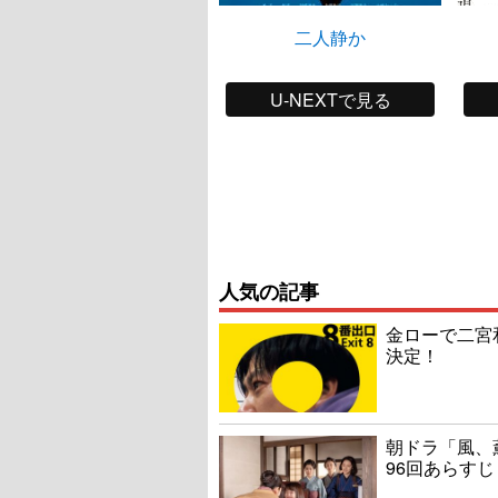
二人静か
U-NEXTで見る
人気の記事
金ローで二宮
決定！
朝ドラ「風、
96回あらすじ