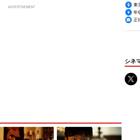
東
ADVERTISEMENT
年収
正
シネ