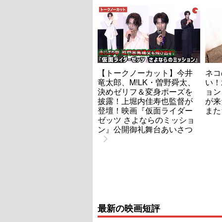
【トークノーカット】今井
ネコ
竜太郎、M!LK・曽野舜太、
い！
決めゼリフ＆変身ポーズを
ョン
披露！上堀内佳寿也監督が
が来
登壇！映画『仮面ライダー
また
ゼッツ さよならのミッショ
ン』公開御礼舞台あいさつ
最新の映画短評