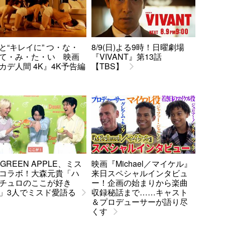
と“キレイに” つ・な・
8/9(日)よる9時！日曜劇場
て・み・た・い 映画
『VIVANT』第13話
カデ人間 4K』4K予告編
【TBS】
. GREEN APPLE、ミス
映画『Michael／マイケル』
コラボ！大森元貴「ハ
来日スペシャルインタビュ
チュロのここが好き
ー！企画の始まりから楽曲
」3人でミスド愛語る
収録秘話まで……キャスト
＆プロデューサーが語り尽
くす