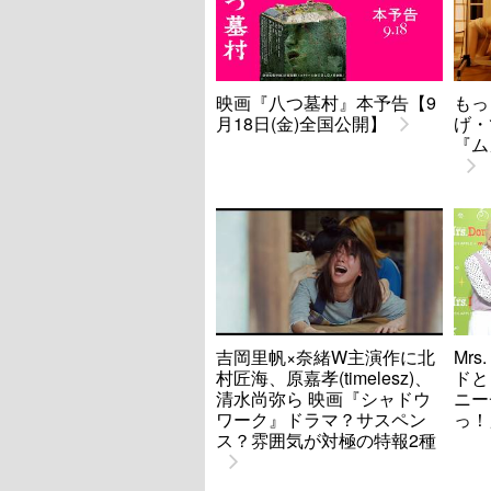
映画『八つ墓村』本予告【9
もっ
月18日(金)全国公開】
げ・
『ム
吉岡里帆×奈緒W主演作に北
Mrs
村匠海、原嘉孝(timelesz)、
ドと
清水尚弥ら 映画『シャドウ
ニー
ワーク』ドラマ？サスペン
っ！
ス？雰囲気が対極の特報2種