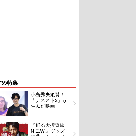
すめ特集
小島秀夫絶賛！
「デススト2」が
生んだ映画
『踊る大捜査線
N.E.W.』グッズ・