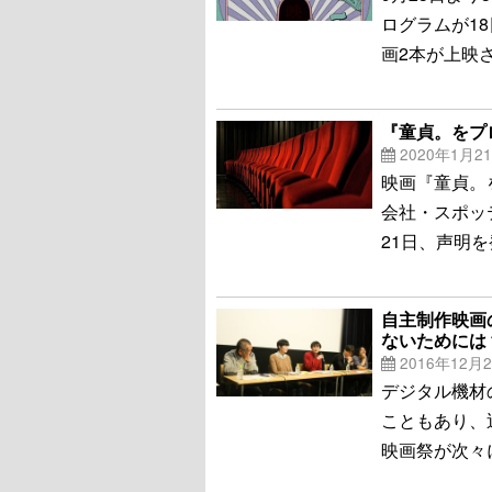
ログラムが1
画2本が上映
『童貞。をプ
2020年1月2
映画『童貞。
会社・スポッ
21日、声明
自主制作映画
ないためには
2016年12月
デジタル機材
こともあり、
映画祭が次々