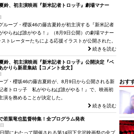
吉夏鈴、初主演映画『新米記者トロッ子』劇場マナー
日
グループ・櫻坂46の藤吉夏鈴が初主演する『新米記者
がやらねば誰がやる！』（8月9日公開）の劇場マナー
ラストレーターたちによる応援イラストが公開された。
続きを読む
吉夏鈴、初主演映画『新米記者トロッ子』公開決定『ベ
あかりら新星集結【コメント全文】
日
おす
ープ・櫻坂46の藤吉夏鈴が、8月9日から公開される新
記者トロッ子 私がやらねば誰がやる！』で、映画初
主演を務めることが決定した。
続きを読む
で若葉竜也監督特集！全プログラム発表
8日
り3日間にわたって開催される第14回下北沢映画祭の全プ