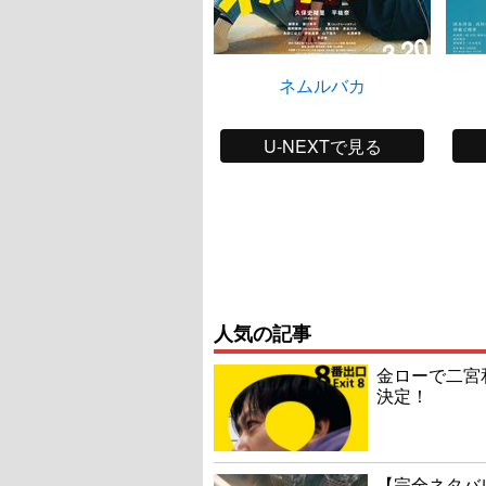
ネムルバカ
U-NEXTで見る
人気の記事
金ローで二宮
決定！
【完全ネタバ