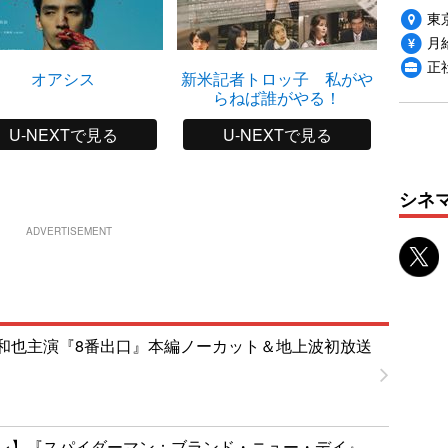
東
月給
正
オアシス
新米記者トロッ子 私がや
明けま
らねば誰がやる！
U-NEXTで見る
U-NEXTで見る
シネ
ADVERTISEMENT
和也主演『8番出口』本編ノーカット＆地上波初放送
レ】『スパイダーマン：ブランド・ニュー・デイ』