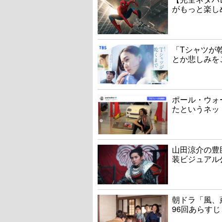
がもっと楽し
「Tシャツが
とか悲しみを
ポール・ウォ
たというネッ
山田涼介の豊
装ビジュアル
朝ドラ「風、
96回あらすじ