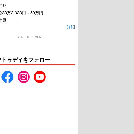
京都
33万3,333円～50万円
社員
して、おめでたい人
違う惑星の変な恋人
詳細
ADVERTISEMENT
U-NEXTで見る
U-NEXTで見る
マトゥデイをフォロー