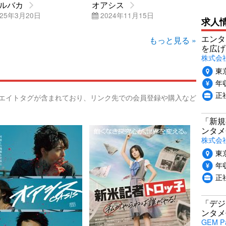
ルバカ
オアシス
25年3月20日
2024年11月15日
求人
エンタ
もっと見る »
を広げ
株式会
東
年収
正
リエイトタグが含まれており、リンク先での会員登録や購入など
「新規
ンタメ
株式会社
東
年収
正
「デジ
ンタメ
GEM P