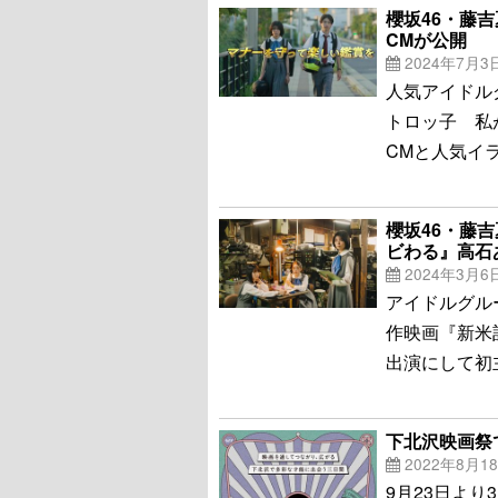
櫻坂46・藤
CMが公開
2024年7月3
人気アイドル
トロッ子 私
CMと人気イ
櫻坂46・藤
ビわる』高石
2024年3月6
アイドルグル
作映画『新米
出演にして初
下北沢映画祭
2022年8月1
9月23日よ