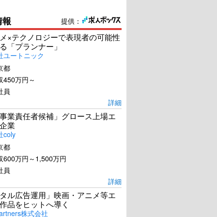
情報
提供：
メ×テクノロジーで表現者の可能性
る「プランナー」
社ユートニック
京都
450万円～
社員
詳細
事業責任者候補」グロース上場エ
企業
coly
京都
600万円～1,500万円
社員
詳細
タル広告運用」映画・アニメ等エ
作品をヒットへ導く
artners株式会社