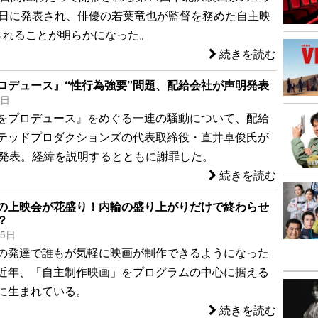
8日に発表され、俳優の若葉竜也が監督を務めた自主映
されることが明らかになった。
続きを読む
ロデュース』“性行為強要”問題、配給会社が声明発表
1日
をプロデュース』をめぐる一連の騒動について、配給
テッドプロダクションズの代表取締役・直井卓俊氏が
を発表。経緯を説明するとともに謝罪した。
続きを読む
の上映会が花盛り！内輪の盛り上がりだけで終わらせ
？
25日
の発達で誰もが気軽に映画が制作できるようになった
近年、「自主制作映画」をプログラムの中心に据える
に生まれている。
続きを読む