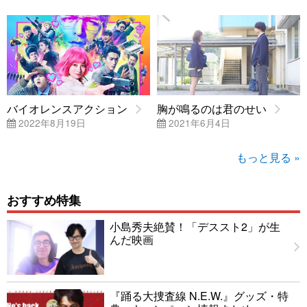
バイオレンスアクション
胸が鳴るのは君のせい
2022年8月19日
2021年6月4日
もっと見る »
おすすめ特集
小島秀夫絶賛！「デススト2」が生
んだ映画
『踊る大捜査線 N.E.W.』グッズ・特