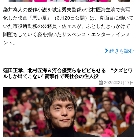
染井為人の傑作小説を城定秀夫監督が北村匠海主演で実写
化した映画『悪い夏』（3月20日公開）は、真面目に働いて
いた市役所勤務の公務員・佐々木が、ふとしたきっかけで
闇堕ちしていく姿を描いたサスペンス・エンターテインメ
ント。
続きを読む
窪田正孝、北村匠海＆河合優実らをビビらせる “クズとワ
ルしか出てこない”衝撃作で裏社会の住人役
2025年2月17日