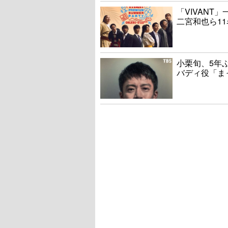
「VIVAN
二宮和也ら1
小栗旬、5年
バディ役「ま