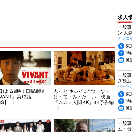
求人
一般事
ン 人
アデコ
東
時給
派
一般事
き歓迎
パーソ
9(日)よる9時！日曜劇場
もっと“キレイに” つ・な・
東
IVANT』第13話
げ・て・み・た・い 映画
時給
BS】
『ムカデ人間 4K』4K予告編
派
一般事
ム・音