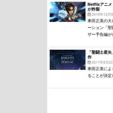
Netflix
が炸裂
2018年12月
車田正美の大ヒ
ーション「聖闘士星
ザー予告編が
「聖闘士星矢」
作
2017年8月2
車田正美によ
ることが決定