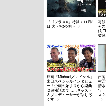
『ゴジラ-0.0』特報＜11月3
毎熊
日(火・祝)公開＞
ャス
娘 T
披露
映画『Michael／マイケル』
吉岡
来日スペシャルインタビュ
村匠海
ー！企画の始まりから楽曲
清水
収録秘話まで……キャスト
ワー
＆プロデューサーが語り尽
ス？
くす