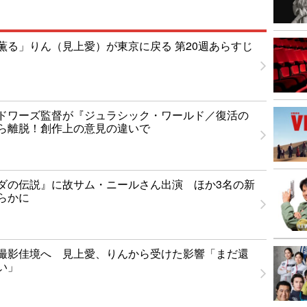
薫る」りん（見上愛）が東京に戻る 第20週あらすじ
ドワーズ監督が『ジュラシック・ワールド／復活の
ら離脱！創作上の意見の違いで
ダの伝説』に故サム・ニールさん出演 ほか3名の新
らかに
撮影佳境へ 見上愛、りんから受けた影響「まだ還
い」