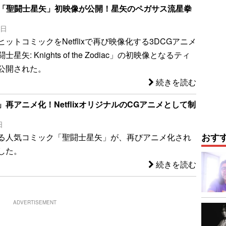
アニメ「聖闘士星矢」初映像が公開！星矢のペガサス流星拳
9日
ットコミックをNetflixで再び映像化する3DCGアニメ
矢: Knights of the Zodiac」の初映像となるティ
公開された。
続きを読む
再アニメ化！NetflixオリジナルのCGアニメとして制
日
おす
る人気コミック「聖闘士星矢」が、再びアニメ化され
した。
続きを読む
ADVERTISEMENT