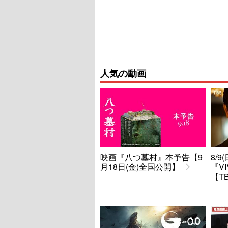
人気の動画
映画『八つ墓村』本予告【9
8/
月18日(金)全国公開】
『V
【T