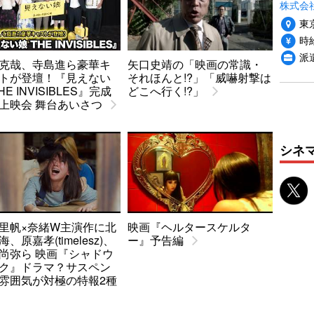
株式会
東
時給
派
克哉、寺島進ら豪華キ
矢口史靖の「映画の常識・
トが登壇！『見えない
それほんと!?」「威嚇射撃は
HE INVISIBLES』完成
どこへ行く!?」
上映会 舞台あいさつ
シネ
里帆×奈緒W主演作に北
映画『ヘルタースケルタ
、原嘉孝(timelesz)、
ー』予告編
尚弥ら 映画『シャドウ
ク』ドラマ？サスペン
雰囲気が対極の特報2種