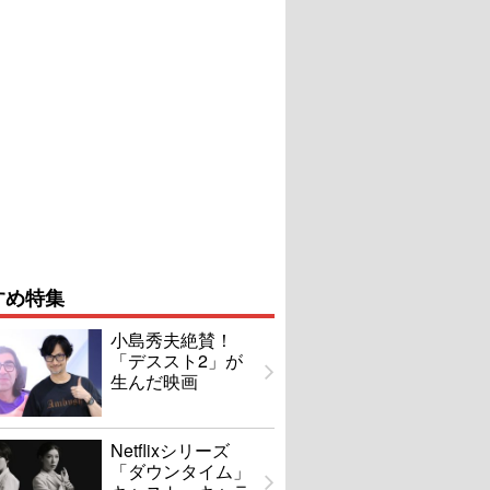
すめ特集
小島秀夫絶賛！
「デススト2」が
生んだ映画
Netflixシリーズ
「ダウンタイム」