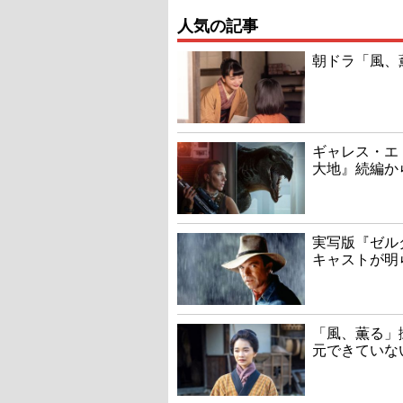
人気の記事
朝ドラ「風、
ギャレス・エ
大地』続編か
実写版『ゼル
キャストが明
「風、薫る」
元できていな