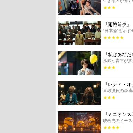
生きる力が鮮や
★★★
『開戦前夜』
“日本論”を示
★★★★★
『私はあなた
孤独な青年が掴
★★★
『レディ・オ
直球勝負の豪速
★★★
『ミニオンズ
映画史のイース
★★★★