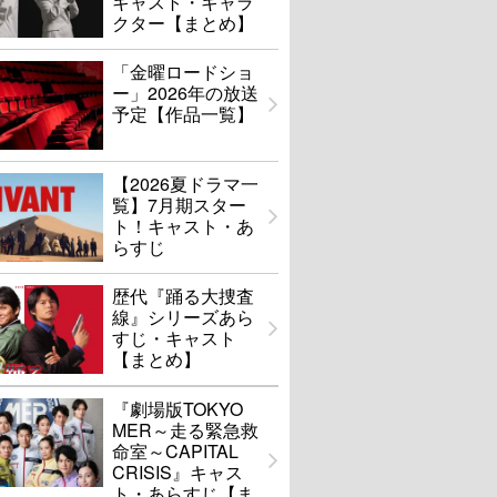
キャスト・キャラ
クター【まとめ】
「金曜ロードショ
ー」2026年の放送
予定【作品一覧】
【2026夏ドラマ一
覧】7月期スター
ト！キャスト・あ
らすじ
歴代『踊る大捜査
線』シリーズあら
すじ・キャスト
【まとめ】
『劇場版TOKYO
MER～走る緊急救
命室～CAPITAL
CRISIS』キャス
ト・あらすじ【ま