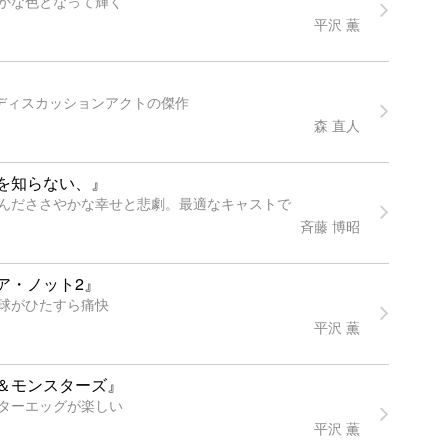
かな色となって輝く
平沢 薫
すディスカッションアクトの傑作
森 直人
を知らない、』
んだささやかな幸せと悲劇。最適なキャストで
斉藤 博昭
ア・ノット2』
球がひたすら痛快
平沢 薫
＆モンスターズ』
ターエッグが楽しい
平沢 薫