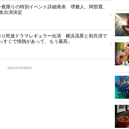
T」一夜限りの特別イベント詳細発表 堺雅人、阿部寛、
1名出演決定
ぶり民放ドラマレギュラー出演 横浜流星と初共演で
っすぐで情熱があって、もう最高」
ADVERTISEMENT