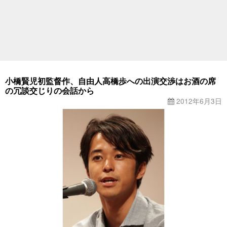
小橋賢児初監督作、自由人高橋歩への出演交渉はお酒の席
の冗談交じりの会話から
2012年6月3日