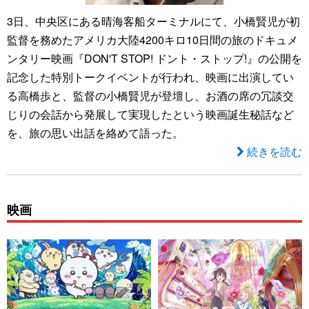
3日、中央区にある晴海客船ターミナルにて、小橋賢児が初
監督を務めたアメリカ大陸4200キロ10日間の旅のドキュメ
ンタリー映画『DON'T STOP! ドント・ストップ!』の公開を
記念した特別トークイベントが行われ、映画に出演してい
る高橋歩と、監督の小橋賢児が登壇し、お酒の席の冗談交
じりの会話から発展して実現したという映画誕生秘話など
を、旅の思い出話を絡めて語った。
続きを読む
映画