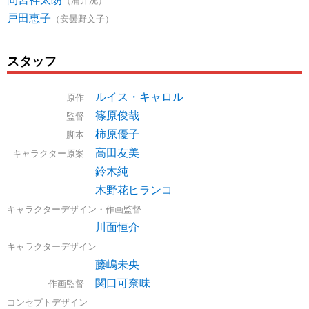
戸田恵子
（安曇野文子）
スタッフ
ルイス・キャロル
原作
篠原俊哉
監督
柿原優子
脚本
高田友美
キャラクター原案
鈴木純
木野花ヒランコ
キャラクターデザイン・作画監督
川面恒介
キャラクターデザイン
藤嶋未央
関口可奈味
作画監督
コンセプトデザイン