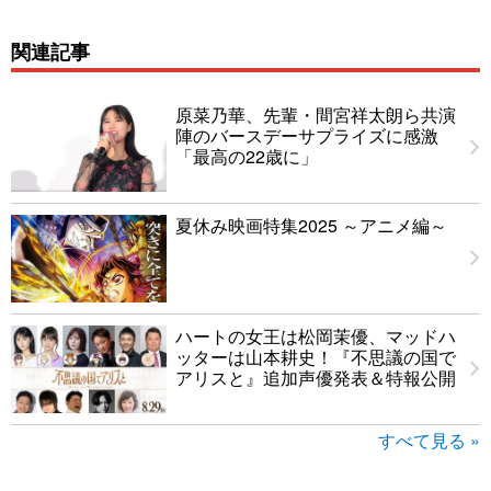
関連記事
原菜乃華、先輩・間宮祥太朗ら共演
陣のバースデーサプライズに感激
「最高の22歳に」
夏休み映画特集2025 ～アニメ編～
ハートの女王は松岡茉優、マッドハ
ッターは山本耕史！『不思議の国で
アリスと』追加声優発表＆特報公開
すべて見る »