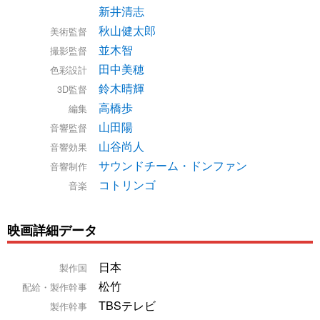
新井清志
秋山健太郎
美術監督
並木智
撮影監督
田中美穂
色彩設計
鈴木晴輝
3D監督
高橋歩
編集
山田陽
音響監督
山谷尚人
音響効果
サウンドチーム・ドンファン
音響制作
コトリンゴ
音楽
映画詳細データ
日本
製作国
松竹
配給・製作幹事
TBSテレビ
製作幹事