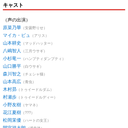
キャスト
（声の出演）
原菜乃華
（安曇野りせ）
マイカ・ピュ
（アリス）
山本耕史
（マッドハッター）
八嶋智人
（三月ウサギ）
小杉竜一
（ハンプティダンプティ）
山口勝平
（白ウサギ）
森川智之
（チェシャ猫）
山本高広
（青虫）
木村昴
（トゥイードルダム）
村瀬歩
（トゥイードルディー）
小野友樹
（ヤマネ）
花江夏樹
（???）
松岡茉優
（ハートの女王）
間宮祥太朗
（浦井洸）