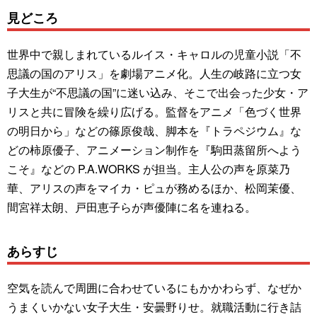
見どころ
世界中で親しまれているルイス・キャロルの児童小説「不
思議の国のアリス」を劇場アニメ化。人生の岐路に立つ女
子大生が“不思議の国”に迷い込み、そこで出会った少女・ア
リスと共に冒険を繰り広げる。監督をアニメ「色づく世界
の明日から」などの篠原俊哉、脚本を『トラペジウム』な
どの柿原優子、アニメーション制作を『駒田蒸留所へよう
こそ』などの P.A.WORKS が担当。主人公の声を原菜乃
華、アリスの声をマイカ・ピュが務めるほか、松岡茉優、
間宮祥太朗、戸田恵子らが声優陣に名を連ねる。
あらすじ
空気を読んで周囲に合わせているにもかかわらず、なぜか
うまくいかない女子大生・安曇野りせ。就職活動に行き詰