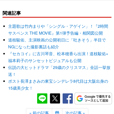
関連記事
主題歌は竹内まりや「シングル・アゲイン」！『2時間
サスペンス THE MOVIE』第1弾予告編・相関図公開
道枝駿佑、主演映画の公開初日に「吐きそう」半目で
NGになった撮影裏話も紹介
『セカコイ』に古川琴音、松本穂香ら出演！道枝駿佑×
福本莉子のサンセットビジュアルも公開
伝説の大ヒットドラマ「29歳のクリスマス」全話一挙放
送！
ポスト長澤まさみの東宝シンデレラ8代目は大阪出身の
15歳美少女！
« 前の記事
次の記事 »