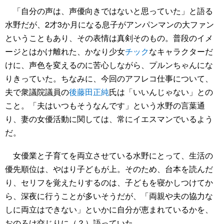
「自分の声は、声優向きではないと思っていた」と語る
水野だが、2才3か月になる息子がアンパンマンの大ファン
ということもあり、その表情は真剣そのもの。普段のイメ
ージとはかけ離れた、かなり少女
チック
なキャラクターだ
けに、声色を変えるのに苦心しながら、プルンちゃんにな
りきっていた。ちなみに、今回のアフレコ仕事について、
夫で衆議院議員の
後藤田正純
氏は「いいんじゃない」との
こと。「夫はいつもそうなんです」という水野の言葉通
り、妻の女優活動に関しては、常にイエスマンでいるよう
だ。
女優業と子育てを両立させている水野にとって、生活の
優先順位は、やはり子どもが上。そのため、台本を読んだ
り、セリフを覚えたりするのは、子どもを寝かしつけてか
ら、深夜に行うことが多いそうだが、「両親や夫の協力な
しに両立はできない」といかに自分が恵まれているかを、
おのろけ交じりに（？）語っていた。