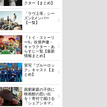
クター【まとめ】
「ラヴ上等」シー
ズン2メンバー
【一覧】
『トイ・ストーリ
ー5』吹替声優・
キャラクター・あ
らすじ一覧【最新
情報まとめ】
実写『ブルーロッ
ク』キャスト【ま
とめ】
困窮家庭の子供に
映画館の思い出
を！寄付で届ける
「シェアシネマ」