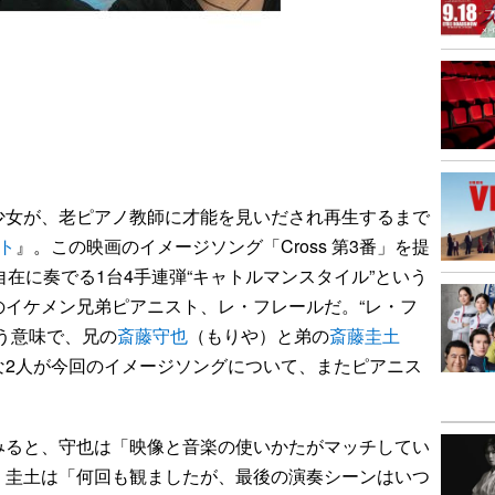
女が、老ピアノ教師に才能を見いだされ再生するまで
ト
』。この映画のイメージソング「Cross 第3番」を提
自在に奏でる1台4手連弾“キャトルマンスタイル”という
のイケメン兄弟ピアニスト、レ・フレールだ。“レ・フ
う意味で、兄の
斎藤守也
（もりや）と弟の
斎藤圭土
な2人が今回のイメージソングについて、またピアニス
ると、守也は「映像と音楽の使いかたがマッチしてい
、圭土は「何回も観ましたが、最後の演奏シーンはいつ