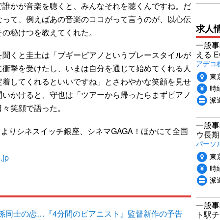
で誰かが音楽を聴くと、みんなそれを聴くんですね。だ
なって、例えばあの音楽のココがって言うのが、以心伝
求人
その秘けつを教えてくれた。
一般事
える 
聞くと圭土は「ブギーピアノというプレースタイルが
アデコ
に衝撃を受けたし、いまは自分を通じて始めてくれる人
東
定着してくれるといいですね」とさわやかな笑顔を見せ
時給
問いかけると、守也は「ツアーから帰ったらまずピアノ
派
日々笑顔で語った。
一般事
日よりシネスイッチ銀座、シネマGAGA！ほかにて全国
ウ長期
パーソ
東
.jp
時給
派
一般事
孫同士の恋…『4分間のピアニスト』監督新作の予告
ト駅チ