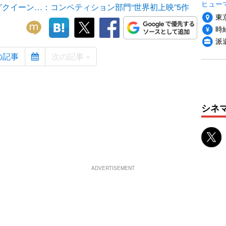
ヒュー
クイーン…：コンペティション部門“世界初上映”5作
東
時給
派
の記事
次の記事 »
シネ
ADVERTISEMENT