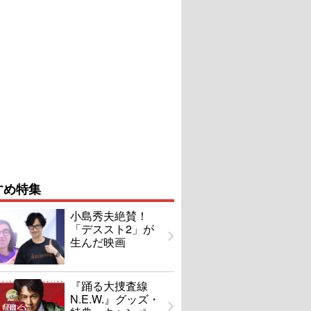
すめ特集
小島秀夫絶賛！
「デススト2」が
生んだ映画
『踊る大捜査線
N.E.W.』グッズ・