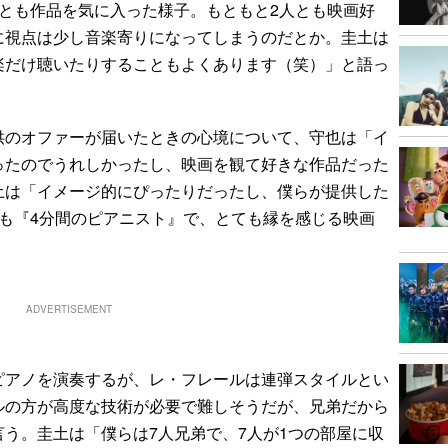
とも作品を気に入った様子。もともと2人とも映画好
に視点は少し音楽寄りになってしまうのだとか。圭土は
楽だけ聴いたりすることもよくあります（笑）」と語っ
のオファーが届いたときの心境について、守也は「イ
ったのでうれしかったし、映画を観て好きな作品だった
土は「イメージ的にぴったりだったし、僕らが提供した
も『4分間のピアニスト』で、とても縁を感じる映画
ADVERTISEMENT
アノを演奏するが、レ・フレールは連弾スタイルとい
ルの方が高度な技術が必要で難しそうだが、兄弟だから
う。圭土は「僕らは7人兄弟で、7人が1つの部屋に収