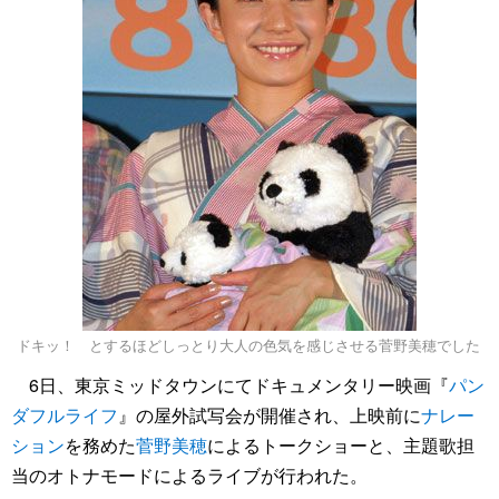
ドキッ！ とするほどしっとり大人の色気を感じさせる菅野美穂でした
6日、東京ミッドタウンにてドキュメンタリー映画『
パン
ダフルライフ
』の屋外試写会が開催され、上映前に
ナレー
ション
を務めた
菅野美穂
によるトークショーと、主題歌担
当のオトナモードによるライブが行われた。