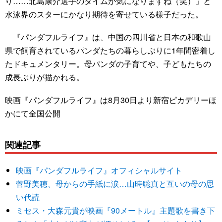
り……北島康介選手のタイムが気になりますね（笑）」と
水泳界のスターにかなり期待を寄せている様子だった。
『パンダフルライフ』は、中国の四川省と日本の和歌山
県で飼育されているパンダたちの暮らしぶりに1年間密着し
たドキュメンタリー。母パンダの子育てや、子どもたちの
成長ぶりが描かれる。
映画『パンダフルライフ』は8月30日より新宿ピカデリーほ
かにて全国公開
関連記事
映画『パンダフルライフ』オフィシャルサイト
菅野美穂、母からの手紙に涙…山時聡真と互いの母の思
い代読
ミセス・大森元貴が映画『90メートル』主題歌を書き下