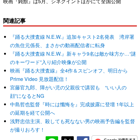
映画『鈍獣』は5月、シネクイントほかにて全国公開
関連記事
『踊る大捜査線 N.E.W.』追加キャスト2名発表 湾岸署
の魚住元係長、まさかの動画配信者に転身
『踊る大捜査線 N.E.W.』新キャラ9名は敵か味方か…“謎
のキーワード”入り紹介映像が公開
映画『踊る大捜査線』全4作＆スピンオフ、明日から
Prime Video 見放題配信！
宮藤官九郎、障がい児の父親役で講習も “いい人の
顔”になるとNG
中島哲也監督『時には懺悔を』完成披露に登壇 1年以上
の延期を経て公開へ
浅野忠信主演、殺しても死なない男の映画予告編を監督
が撮りおろす！