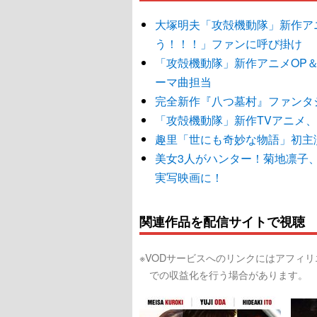
大塚明夫「攻殻機動隊」新作ア
う！！！」ファンに呼び掛け
「攻殻機動隊」新作アニメOP＆ED映
ーマ曲担当
完全新作『八つ墓村』ファンタ
「攻殻機動隊」新作TVアニメ、7月
趣里「世にも奇妙な物語」初主
美女3人がハンター！菊地凛子
実写映画に！
関連作品を配信サイトで視聴
※VODサービスへのリンクにはアフィ
での収益化を行う場合があります。