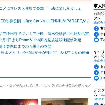
求人
ニメにマレス大佐役で参加「一緒に楽しみましょ
新卒総
タメ
像公開 King Gnu×MILLENNIUM PARADEがテ
株式会社P
東
ジア映画祭でプレミア上映 清水崇監督に生涯功労賞
年収
正
7日よりPrime Video国内見放題最速配信決定
演！実家にまつわる親子の物語
キャリ
、黒木メイサ、佐伯日菜子が押井守、約8年ぶりの長編
迎」/
株式会
東
年収
正
リエイトタグが含まれており、リンク先での会員登録や購入など
デジタ
ム・エ
GEM P
東