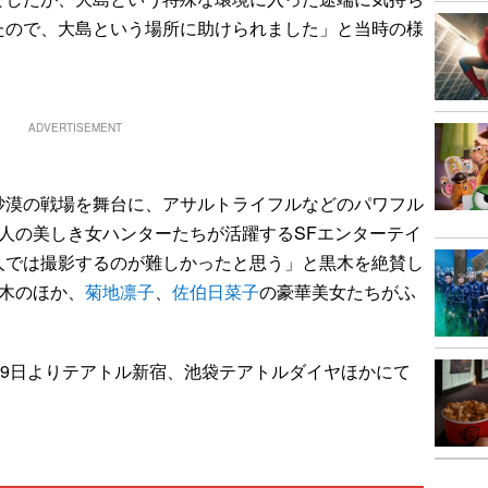
たので、大島という場所に助けられました」と当時の様
ADVERTISEMENT
漠の戦場を舞台に、アサルトライフルなどのパワフル
人の美しき女ハンターたちが活躍するSFエンターテイ
人では撮影するのが難しかったと思う」と黒木を絶賛し
木のほか、
菊地凛子
、
佐伯日菜子
の豪華美女たちがふ
19日よりテアトル新宿、池袋テアトルダイヤほかにて