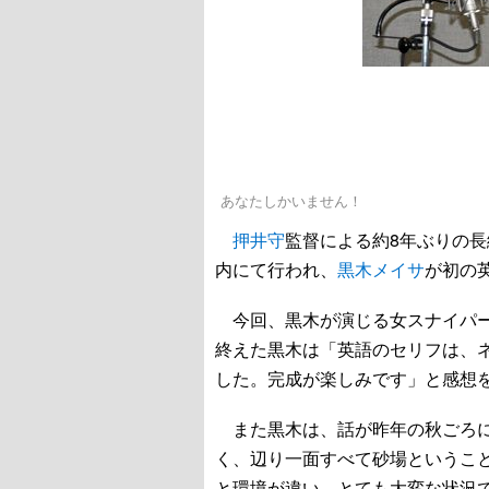
あなたしかいません！
押井守
監督による約8年ぶりの
内にて行われ、
黒木メイサ
が初の
今回、黒木が演じる女スナイパー
終えた黒木は「英語のセリフは、
した。完成が楽しみです」と感想
また黒木は、話が昨年の秋ごろに
く、辺り一面すべて砂場というこ
と環境が違い、とても大変な状況