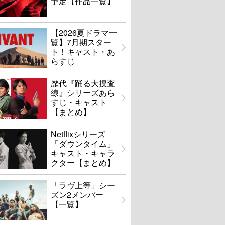
予定【作品一覧】
【2026夏ドラマ一
覧】7月期スター
ト！キャスト・あ
らすじ
歴代『踊る大捜査
線』シリーズあら
すじ・キャスト
【まとめ】
Netflixシリーズ
「ダウンタイム」
キャスト・キャラ
クター【まとめ】
「ラヴ上等」シー
ズン2メンバー
【一覧】