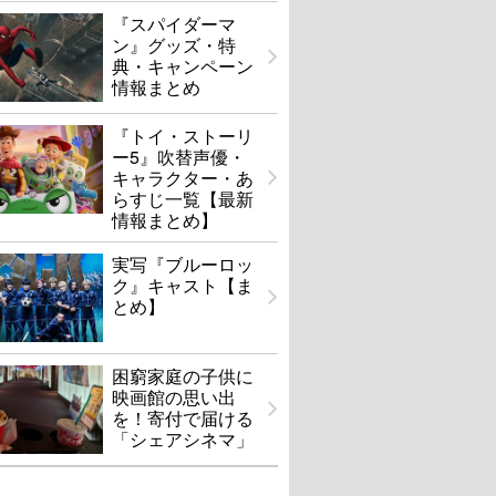
『スパイダーマ
ン』グッズ・特
典・キャンペーン
情報まとめ
『トイ・ストーリ
ー5』吹替声優・
キャラクター・あ
らすじ一覧【最新
情報まとめ】
実写『ブルーロッ
ク』キャスト【ま
とめ】
困窮家庭の子供に
映画館の思い出
を！寄付で届ける
「シェアシネマ」