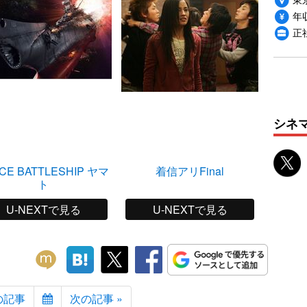
年収
正
シネ
CE BATTLESHIP ヤマ
着信アリFinal
ト
U-NEXTで見る
U-NEXTで見る
の記事
次の記事 »