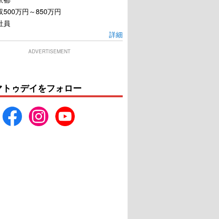
500万円～850万円
社員
詳細
ADVERTISEMENT
マトゥデイをフォロー
東京無国籍少女
THE NEXT GENERATION
パトレイバー 首都決戦
U-NEXTで見る
U-NEXTで見る