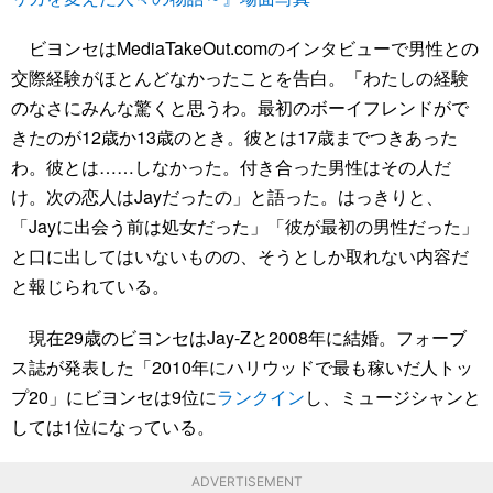
ビヨンセはMediaTakeOut.comのインタビューで男性との
交際経験がほとんどなかったことを告白。「わたしの経験
のなさにみんな驚くと思うわ。最初のボーイフレンドがで
きたのが12歳か13歳のとき。彼とは17歳までつきあった
わ。彼とは……しなかった。付き合った男性はその人だ
け。次の恋人はJayだったの」と語った。はっきりと、
「Jayに出会う前は処女だった」「彼が最初の男性だった」
と口に出してはいないものの、そうとしか取れない内容だ
と報じられている。
現在29歳のビヨンセはJay-Zと2008年に結婚。フォーブ
ス誌が発表した「2010年にハリウッドで最も稼いだ人トッ
プ20」にビヨンセは9位に
ランクイン
し、ミュージシャンと
しては1位になっている。
ADVERTISEMENT