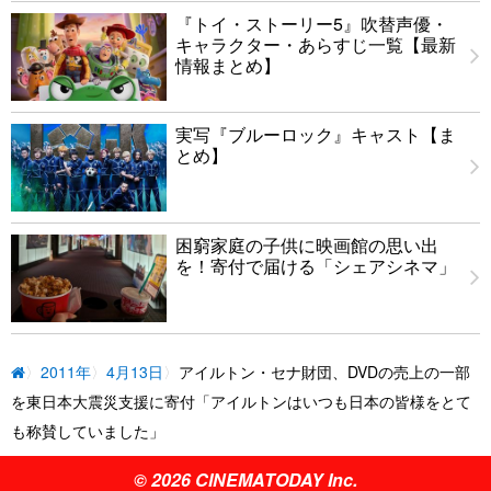
『トイ・ストーリー5』吹替声優・
キャラクター・あらすじ一覧【最新
情報まとめ】
実写『ブルーロック』キャスト【ま
とめ】
困窮家庭の子供に映画館の思い出
を！寄付で届ける「シェアシネマ」
2011年
4月13日
アイルトン・セナ財団、DVDの売上の一部
を東日本大震災支援に寄付「アイルトンはいつも日本の皆様をとて
も称賛していました」
© 2026 CINEMATODAY Inc.