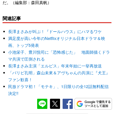
だ。（編集部：森田真帆）
関連記事
長澤まさみが叫ぶ！『ドールハウス』にハマるワケ
満足度が高い今年のNetflixオリジナル日本ドラマ＆映
画、トップ5発表
小池栄子、豊川悦司に「恐怖感じた」 地面師描くドラ
マ共演で圧倒される
長澤まさみ主演「エルピス」年末年始に一挙再放送
「パリピ孔明」森山未來＆アヴちゃんの共演に『犬王』
ファン歓喜！
民放ドラマ初！「モテキ」、1日限りの全12話無料配信
決定!!