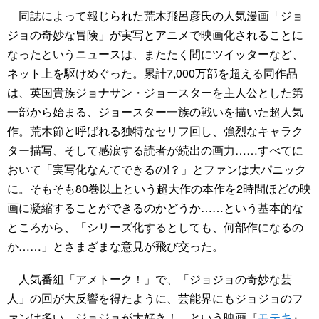
同誌によって報じられた荒木飛呂彦氏の人気漫画「ジョ
ジョの奇妙な冒険」が実写とアニメで映画化されることに
なったというニュースは、またたく間にツイッターなど、
ネット上を駆けめぐった。累計7,000万部を超える同作品
は、英国貴族ジョナサン・ジョースターを主人公とした第
一部から始まる、ジョースター一族の戦いを描いた超人気
作。荒木節と呼ばれる独特なセリフ回し、強烈なキャラク
ター描写、そして感涙する読者が続出の画力……すべてに
おいて「実写化なんてできるの!？」とファンは大パニック
に。そもそも80巻以上という超大作の本作を2時間ほどの映
画に凝縮することができるのかどうか……という基本的な
ところから、「シリーズ化するとしても、何部作になるの
か……」とさまざまな意見が飛び交った。
人気番組「アメトーク！」で、「ジョジョの奇妙な芸
人」の回が大反響を得たように、芸能界にもジョジョのフ
ァンは多い。ジョジョが大好き！ という映画『
モテキ
』