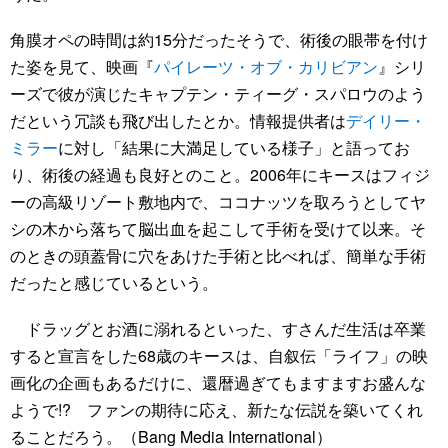
角膜オペの時間は約15分だったそうで、術後の眼帯を付け
た姿を見て、映画『
パイレーツ・オブ・カリビアン
』シリ
ーズで彼が演じたキャプテン・ティーグ・スパロウのよう
だという冗談も飛び出したとか。情報提供者は
デイリー・
ミラー
に対し「結果に大満足している様子」と語ってお
り、術後の経過も良好とのこと。2006年にキースはフィジ
ーの高級リゾート敷地内で、ココナッツを取ろうとしてヤ
シの木から落ちて脳出血を起こして手術を受けて以来。そ
のときの頭蓋骨に穴をあけた手術と比べれば、簡単な手術
だったと感じているという。
ドラッグとお酒に溺れるといった、すさんだ生活は卒業
すると宣言をした68歳のキースは、自叙伝「ライフ」の映
画化の企画もあるだけに、還暦過ぎてもますますお盛んな
ようで!? ファンの期待に応え、新たな伝説を築いてくれ
ることだろう。（Bang Media International）