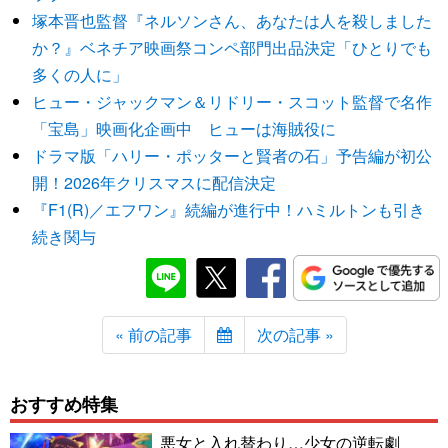
塚本晋也監督『ネルソンさん、あなたは人を殺しました
か？』ベネチア映画祭コンペ部門出品決定「ひとりでも
多くの人に」
ヒュー・ジャックマン＆リドリー・スコット監督で名作
「宝島」映画化企画中 ヒューは海賊役に
ドラマ版「ハリー・ポッターと賢者の石」予告編が初公
開！2026年クリスマスに配信決定
『F1(R)／エフワン』続編が進行中！ハミルトンも引き
続き関与
« 前の記事
次の記事 »
おすすめ特集
悪女と入れ替わり…少女の逆転劇