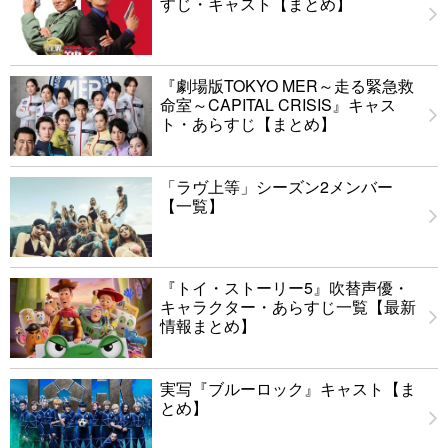
すじ・キャスト【まとめ】
『劇場版TOKYO MER～走る緊急救
命室～CAPITAL CRISIS』キャス
ト・あらすじ【まとめ】
「ラヴ上等」シーズン2メンバー
【一覧】
『トイ・ストーリー5』吹替声優・
キャラクター・あらすじ一覧【最新
情報まとめ】
実写『ブルーロック』キャスト【ま
とめ】