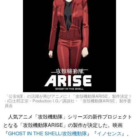
「公安9課」の活躍が再びアニメに！「攻殻機動隊ARISE」製作決定！
- (C)士郎正宗・Production I.G／講談社・「攻殻機動隊ARISE」製作委
員会
人気アニメ「攻殻機動隊」シリーズの新作プロジェクト
となる「攻殻機動隊ARISE」の製作が決定した。映画
『
GHOST IN THE SHELL/攻殻機動隊
』『
イノセンス
』、