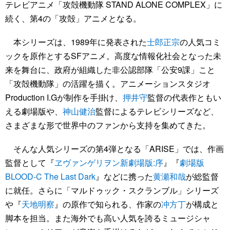
テレビアニメ「攻殻機動隊 STAND ALONE COMPLEX」に
続く、第4の「攻殻」アニメとなる。
本シリーズは、1989年に発表された
士郎正宗
の人気コミ
ックを原作とするSFアニメ。高度な情報化社会となった未
来を舞台に、政府が組織した非公認部隊「公安9課」こと
「攻殻機動隊」の活躍を描く。アニメーションスタジオ
Production I.Gが制作を手掛け、
押井守
監督の代表作ともい
える劇場版や、
神山健治
監督によるテレビシリーズなど、
さまざまな形で世界中のファンから支持を集めてきた。
そんな人気シリーズの第4弾となる「ARISE」では、作画
監督として『
ヱヴァンゲリヲン新劇場版:序
』『
劇場版
BLOOD-C The Last Dark
』などに携った
黄瀬和哉
が総監督
に就任。さらに「マルドゥック・スクランブル」シリーズ
や『
天地明察
』の原作で知られる、作家の
冲方丁
が構成と
脚本を担当。また海外でも高い人気を誇るミュージシャ