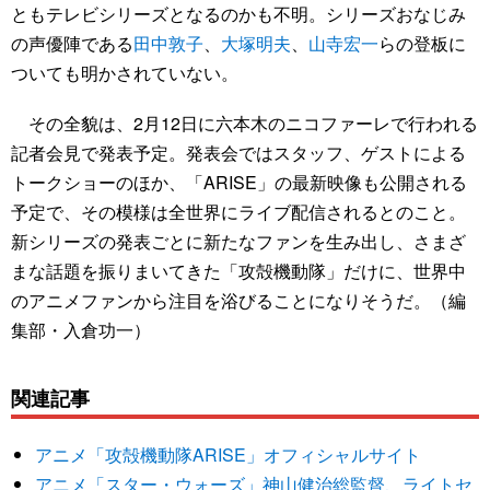
ともテレビシリーズとなるのかも不明。シリーズおなじみ
の声優陣である
田中敦子
、
大塚明夫
、
山寺宏一
らの登板に
ついても明かされていない。
その全貌は、2月12日に六本木のニコファーレで行われる
記者会見で発表予定。発表会ではスタッフ、ゲストによる
トークショーのほか、「ARISE」の最新映像も公開される
予定で、その模様は全世界にライブ配信されるとのこと。
新シリーズの発表ごとに新たなファンを生み出し、さまざ
まな話題を振りまいてきた「攻殻機動隊」だけに、世界中
のアニメファンから注目を浴びることになりそうだ。（編
集部・入倉功一）
関連記事
アニメ「攻殻機動隊ARISE」オフィシャルサイト
アニメ「スター・ウォーズ」神山健治総監督、ライトセ