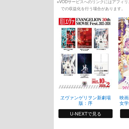
※VODサービスへのリンクにはアフィ
での収益化を行う場合があります。
ヱヴァンゲリヲン新劇場
映画
版：序
女学
ラブ 
U-NEXTで見る