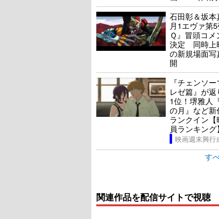
石田彰＆坂本
月1エヴァ第
Ｑ』冒頭コメ
決定 同時上
の新規場面写
開
『チェンソ
レゼ篇』が返
1位！堺雅人
の月』など新
ランクイン【
員ランキング
映画週末興行
すべ
関連作品を配信サイトで視聴