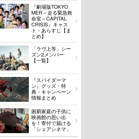
『劇場版TOKYO
MER～走る緊急救
命室～CAPITAL
CRISIS』キャス
ト・あらすじ【ま
とめ】
「ラヴ上等」シー
ズン2メンバー
【一覧】
『スパイダーマ
ン』グッズ・特
典・キャンペーン
情報まとめ
困窮家庭の子供に
映画館の思い出
を！寄付で届ける
「シェアシネマ」