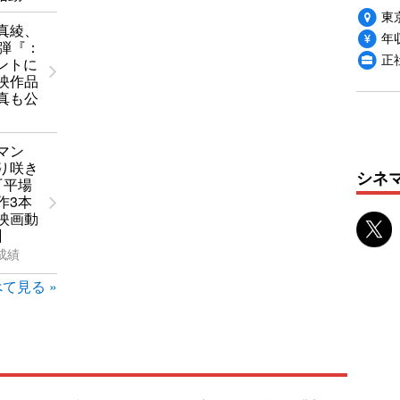
東
真綾、
年収
5弾『：
正
ントに
映作品
真も公
ーマン
り咲き
シネ
『平場
作3本
映画動
】
成績
て見る »