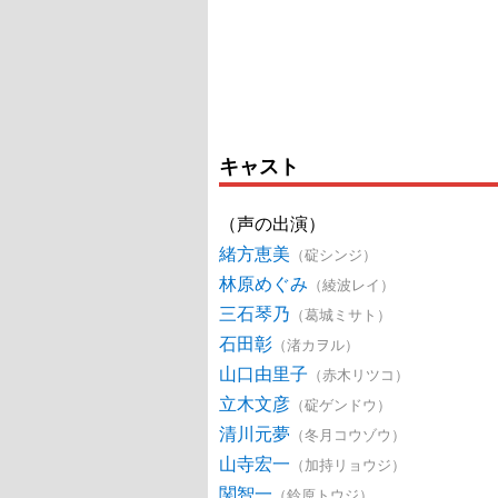
キャスト
（声の出演）
緒方恵美
（碇シンジ）
林原めぐみ
（綾波レイ）
三石琴乃
（葛城ミサト）
石田彰
（渚カヲル）
山口由里子
（赤木リツコ）
立木文彦
（碇ゲンドウ）
清川元夢
（冬月コウゾウ）
山寺宏一
（加持リョウジ）
関智一
（鈴原トウジ）