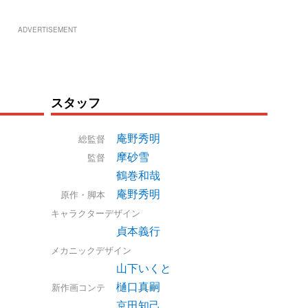
ADVERTISEMENT
スタッフ
庵野秀明
総監督
摩砂雪
監督
鶴巻和哉
庵野秀明
原作・脚本
キャラクターデザイン
貞本義行
メカニックデザイン
山下いくと
樋口真嗣
新作画コンテ
京田知己