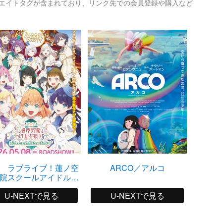
リエイトタグが含まれており、リンク先での会員登録や購入など
 ラブライブ！蓮ノ空
ARCO／アルコ
ア
院スクールアイドルク
Bloom Garden Party
U-NEXTで見る
U-NEXTで見る