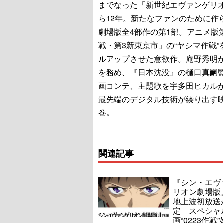
までなった「新世紀エヴァンゲリ
ら12年。新たなファンのために作
劇場版全4部作の第1部。アニメ版
戦・第3新東京市」の“ヤシマ作戦”
ルアップさせた意欲作。庵野秀明
を務め、『日本沈没』の樋口真嗣
画コンテ、主題歌を宇多田ヒカル
最先端のデジタル技術が繰り出す
巻。
関連記事
『シン・エヴ
リオン劇場版』
地上波初放送
定 スペシャ
画“0223作戦