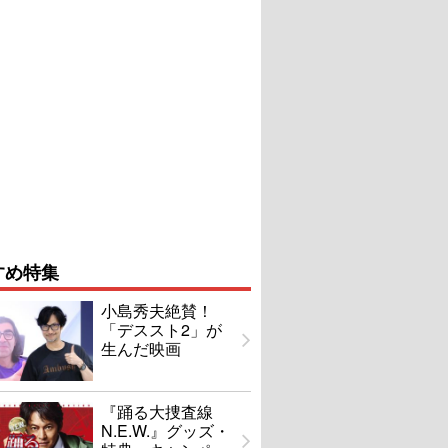
すめ特集
小島秀夫絶賛！
「デススト2」が
生んだ映画
『踊る大捜査線
N.E.W.』グッズ・