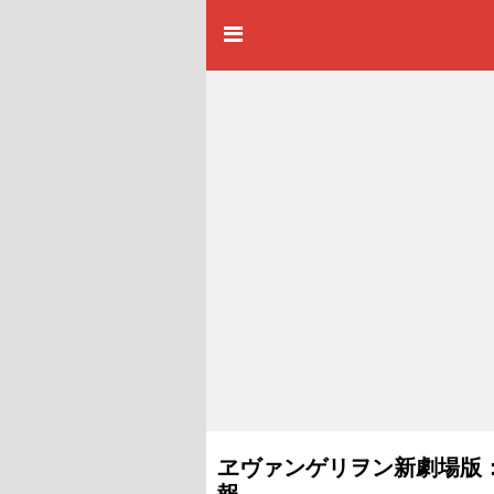
ヱヴァンゲリヲン新劇場版：序
報