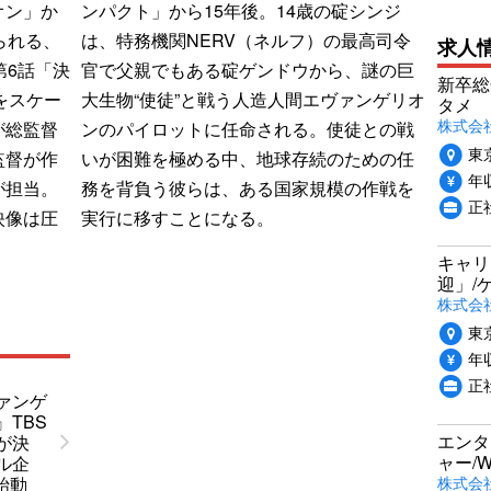
オン」か
ンパクト」から15年後。14歳の碇シンジ
られる、
は、特務機関NERV（ネルフ）の最高司令
求人
第6話「決
官で父親でもある碇ゲンドウから、謎の巨
新卒総
をスケー
大生物“使徒”と戦う人造人間エヴァンゲリオ
タメ
株式会社P
が総監督
ンのパイロットに任命される。使徒との戦
東
監督が作
いが困難を極める中、地球存続のための任
年収
が担当。
務を背負う彼らは、ある国家規模の作戦を
正
映像は圧
実行に移すことになる。
キャリ
迎」/
株式会
東
年収
正
ァンゲ
TBS
エンタ
が決
ャー/
ル企
株式会社i
”始動