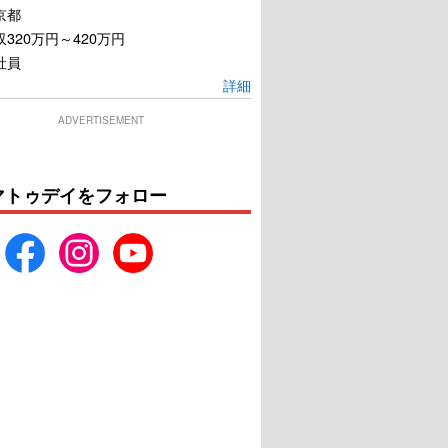
京都
320万円～420万円
社員
詳細
ADVERTISEMENT
マトゥデイをフォロー
ィ・プレイヤー1
ペンタゴン・ペーパーズ／
最高機密文書
U-NEXTで見る
U-NEXTで見る