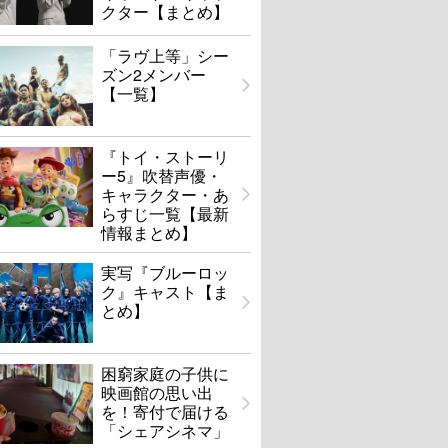
クター【まとめ】
「ラヴ上等」シー
ズン2メンバー
【一覧】
『トイ・ストーリ
ー5』吹替声優・
キャラクター・あ
らすじ一覧【最新
情報まとめ】
実写『ブルーロッ
ク』キャスト【ま
とめ】
困窮家庭の子供に
映画館の思い出
を！寄付で届ける
「シェアシネマ」