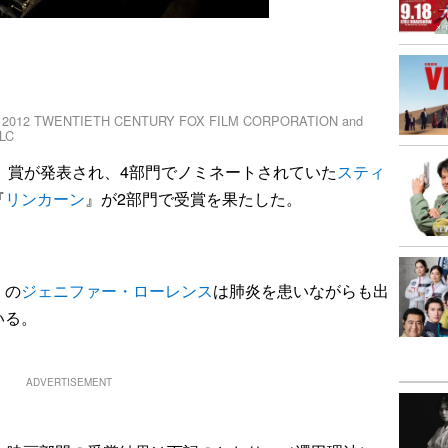
 TWENTIETH CENTURY FOX FILM CORPORATION and
LC
）賞が発表され、4部門でノミネートされていた
スティ
『
リンカーン
』が2部門で受賞を果たした。
』の
ジェニファー・ローレンス
は肺炎を患いながらも出
いる。
ADVERTISEMENT