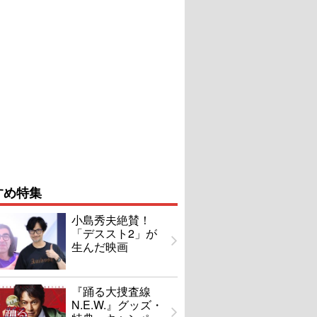
すめ特集
小島秀夫絶賛！
「デススト2」が
生んだ映画
『踊る大捜査線
N.E.W.』グッズ・