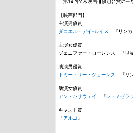
第19回全米映画俳優組合賞の主
【映画部門】
主演男優賞
ダニエル・デイ=ルイス
『リンカ
主演女優賞
ジェニファー・ローレンス 『世
助演男優賞
トミー・リー・ジョーンズ
『リン
助演女優賞
アン・ハサウェイ
『
レ・ミゼラ
キャスト賞
『
アルゴ
』