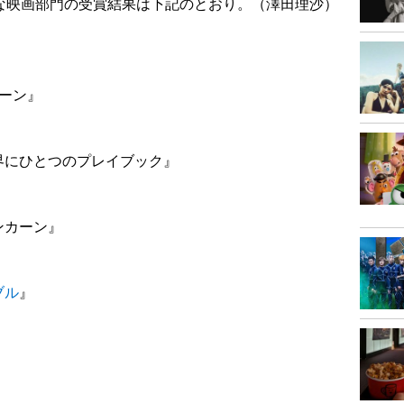
な映画部門の受賞結果は下記のとおり。（澤田理沙）
ーン』
界にひとつのプレイブック』
カーン』
ブル
』