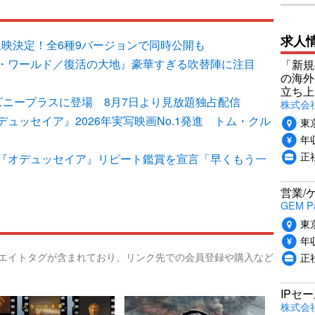
求人
上映決定！全6種9バージョンで同時公開も
・ワールド／復活の大地』豪華すぎる吹替陣に注目
「新規
の海外
立ち上
ズニープラスに登場 8月7日より見放題独占配信
株式会社P
ュッセイア』2026年実写映画No.1発進 トム・クル
東
年収
正社
『オデュッセイア』リピート鑑賞を宣言「早くもう一
営業/
GEM P
東
年収
リエイトタグが含まれており、リンク先での会員登録や購入など
正
IPセ
株式会