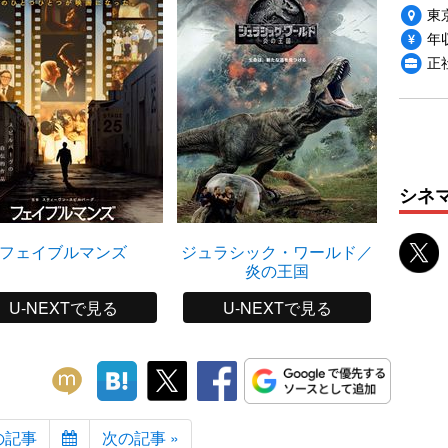
東
年収
正
シネ
フェイブルマンズ
ジュラシック・ワールド／
レデ
炎の王国
U-NEXTで見る
U-NEXTで見る
の記事
次の記事 »