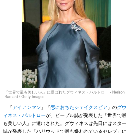
「世界で最も美しい人」に選ばれたグウィネス・パルトロー - Neilson
Barnard / Getty Images
『
アイアンマン
』『
恋におちたシェイクスピア
』の
グウ
ィネス・パルトロー
が、ピープル誌が発表した「世界で最
も美しい人」に選出された。グウィネスは先日にはスター
誌が発表した「ハリウッドで最も嫌われているセレブ」に