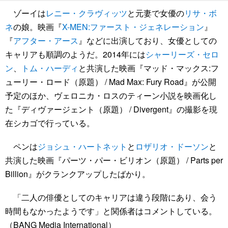
ゾーイは
レニー・クラヴィッツ
と元妻で女優の
リサ・ボ
ネ
の娘。映画『
X-MEN:ファースト・ジェネレーション
』
『
アフター・アース
』などに出演しており、女優としての
キャリアも順調のようだ。2014年には
シャーリーズ・セロ
ン
、
トム・ハーディ
と共演した映画『マッド・マックス:フ
ューリー・ロード（原題） / Mad Max: Fury Road』が公開
予定のほか、ヴェロニカ・ロスのティーン小説を映画化し
た『ディヴァージェント（原題） / Divergent』の撮影を現
在シカゴで行っている。
ペンは
ジョシュ・ハートネット
と
ロザリオ・ドーソン
と
共演した映画『パーツ・パー・ビリオン（原題） / Parts per
Billion』がクランクアップしたばかり。
「二人の俳優としてのキャリアは違う段階にあり、会う
時間もなかったようです」と関係者はコメントしている。
（BANG Media International）