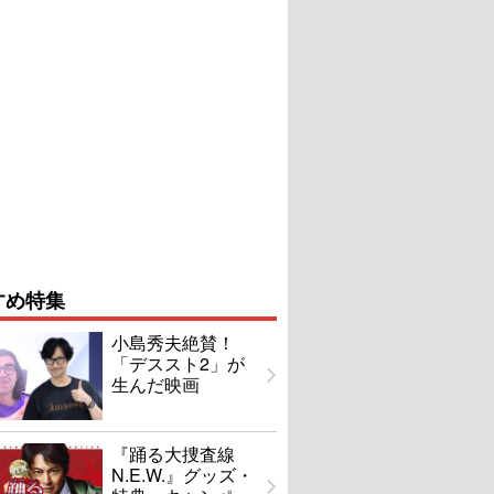
すめ特集
小島秀夫絶賛！
「デススト2」が
生んだ映画
『踊る大捜査線
N.E.W.』グッズ・