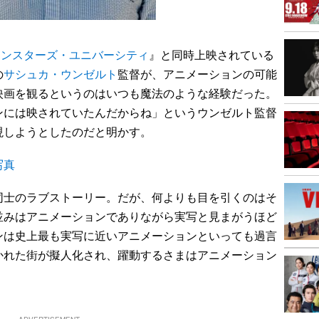
モンスターズ・ユニバーシティ
』と同時上映されている
の
サシュカ・ウンゼルト
監督が、アニメーションの可能
映画を観るというのはいつも魔法のような経験だった。
ンには映されていたんだからね」というウンゼルト監督
現しようとしたのだと明かす。
写真
士のラブストーリー。だが、何よりも目を引くのはそ
並みはアニメーションでありながら実写と見まがうほど
ンは史上最も実写に近いアニメーションといっても過言
かれた街が擬人化され、躍動するさまはアニメーション