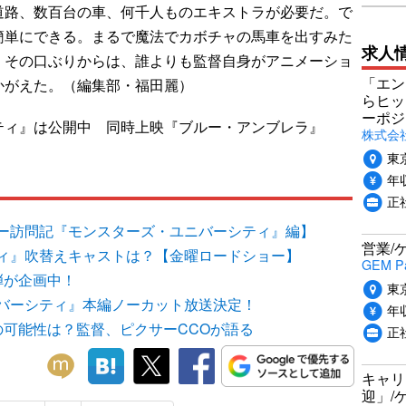
道路、数百台の車、何千人ものエキストラが必要だ。で
簡単にできる。まるで魔法でカボチャの馬車を出すみた
求人
。その口ぶりからは、誰よりも監督自身がアニメーショ
「エン
かがえた。（編集部・福田麗）
らヒッ
ーポジ
ティ』は公開中 同時上映『ブルー・アンブレラ』
株式会社P
東
年収
正社
ー訪問記『モンスターズ・ユニバーシティ』編】
営業/
ィ』吹替えキャストは？【金曜ロードショー】
GEM P
弾が企画中！
東
バーシティ』本編ノーカット放送決定！
年収
の可能性は？監督、ピクサーCCOが語る
正
キャリ
迎」/