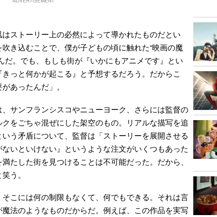
ADVERTISEMENT
はストーリー上の必然によって導かれたものだとい
を吹き込むことで、僕が子どもの頃に触れた“映画の魔
たんだ。でも、もしも街が『いかにもアニメです』とい
『きっと何かが起こる』と予想するだろう。だからこ
要があったんだ」。
、サンフランシスコやニューヨーク、さらには監督の
ルクをごちゃ混ぜにした架空のもの。リアルな描写を追
という矛盾について、監督は「ストーリーを展開させる
がないといけない』というような注文がいくつもあった
を満たした街を見つけることは不可能だった。だから、
と笑う。
そこには何の制限もなくて、何でもできる。それは言
が魔法のようなものだからだ。例えば、この作品を実写