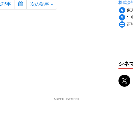
株式会
の記事
次の記事 »
東
年収
正
シネ
ADVERTISEMENT