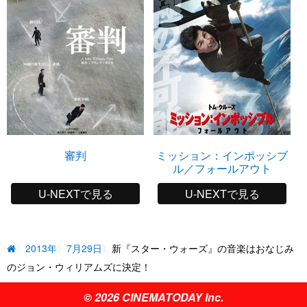
審判
ミッション：インポッシブ
ル／フォールアウト
U-NEXTで見る
U-NEXTで見る
2013年
7月29日
新『スター・ウォーズ』の音楽はおなじみ
のジョン・ウィリアムズに決定！
© 2026 CINEMATODAY Inc.