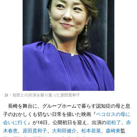
妹・知世との共演を振り返った原田貴和子
長崎を舞台に、グループホームで暮らす認知症の母と息
子のおかしくも切ない日常を描いた映画『
ペコロスの母に
会いに行く
』が16日、公開初日を迎え、出演の
岩松了
、
赤
木春恵
、
原田貴和子
、
大和田健介
、
松本若菜
、
森崎東
監