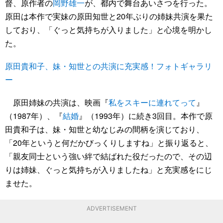
督、原作者の
岡野雄一
が、都内で舞台あいさつを行った。
原田は本作で実妹の原田知世と20年ぶりの姉妹共演を果た
しており、「ぐっと気持ちが入りました」と心境を明かし
た。
原田貴和子、妹・知世との共演に充実感！フォトギャラリ
ー
原田姉妹の共演は、映画『
私をスキーに連れてって
』
（1987年）、『
結婚
』（1993年）に続き3回目。本作で原
田貴和子は、妹・知世と幼なじみの間柄を演じており、
「20年というと何だかびっくりしますね」と振り返ると、
「親友同士という強い絆で結ばれた役だったので、その辺
りは姉妹、ぐっと気持ちが入りましたね」と充実感をにじ
ませた。
ADVERTISEMENT