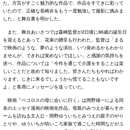
た。方言がすごく魅力的な作品で、作品をすてきに彩って
いたので、正確な長崎弁をもう一度勉強して撮影に挑みま
した」と舞台裏を明かした。
また、舞台あいさつでは森崎監督が2日後に86歳の誕生日
を迎えるとあって、花束の贈呈も行われた。監督は「まる
で映画のような、夢のような演出。いつ覚めるかもわかり
ませんが、できれば覚めないでほしい」と感謝の気持ちを
述べ、作品については「今作を通じて介護をすることは楽
しいことだと改めて知りました。皆さんたちもやればわか
ります。じきに来るでしょうから慌てることもないです
よ」と客席にメッセージを送っていた。
映画『ペコロスの母に会いに行く』は岡野雄一による同
名のエッセイ漫画の映画化作品。母親のみつえが暮らすホ
ームを訪ねる主人公・岡野ゆういちとみつえの親子のやり
とりや、ゆういちが幼いころ家族で過ごした時間などがユ