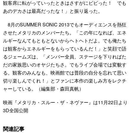
観客席に転がっていったときはさすがにビビった！ でも
あのデカさは最高だったな！」と振り返った。
8月のSUMMER SONIC 2013でもオーディエンスを熱狂
させたメタリカのメンバーたち。「この年になれば、エネ
ルギーなんてもともとないからヘトヘトだよ。でも俺たち
は観客からエネルギーをもらっているんだ！」と笑顔で語
るジェームズは、「メンバー全員、ステージを下りればた
だの家族思いのオヤジたちさ。でもライブ会場では変貌す
る。観客のみんなも、映画館では普段の自分を忘れて思い
切り楽しんでくれ！」とファンに本作の楽しみ方をレクチ
ャーしている。（編集部・森田真帆）
映画『メタリカ・スルー・ザ・ネヴァー』は11月22日より
3D全国公開
関連記事