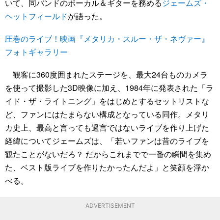
いて、同バンドのボーカル＆ギターを務める
ジェームズ・
ヘットフィールド
が語った。
圧巻のライブ！映画『メタリカ・スルー・ザ・ネヴァー』
フォトギャラリー
観客に360度囲まれたステージを、最大24台ものカメラ
を使って撮影した3D映像に加え、1984年に発表された「ラ
イド・ザ・ライトニング」をはじめとするセットリストな
ど、ファンにはたまらない構成となっている同作。メタリ
カ史上、最高と言っても過言ではないライブを作り上げた
経緯についてジェームズは、「若いファンは昔のライブを
観たことがないだろ？ だからこれまでで一番の瞬間を集め
た、ベスト版ライブを作りたかったんだよ」と笑顔を浮か
べる。
ADVERTISEMENT