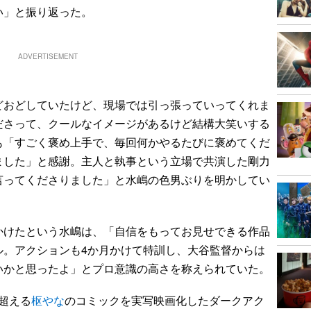
い」と振り返った。
ADVERTISEMENT
おどしていたけど、現場では引っ張っていってくれま
ださって、クールなイメージがあるけど結構大笑いする
も「すごく褒め上手で、毎回何かやるたびに褒めてくだ
ました」と感謝。主人と執事という立場で共演した剛力
言ってくださりました」と水嶋の色男ぶりを明かしてい
けたという水嶋は、「自信をもってお見せできる作品
ル。アクションも4か月かけて特訓し、大谷監督からは
いかと思ったよ」とプロ意識の高さを称えられていた。
を超える
枢やな
のコミックを実写映画化したダークアク