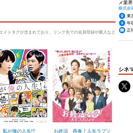
メ業界
株式会
東
年収
正
リエイトタグが含まれており、リンク先での会員登録や購入など
シネ
私が俺の人生!?
お終活 再春！人生ラプソ
ペ