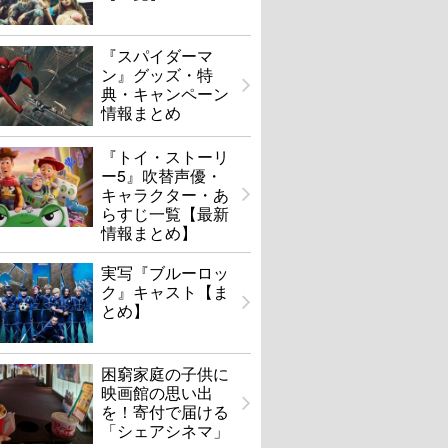
『スパイダーマ
ン』グッズ・特
典・キャンペーン
情報まとめ
『トイ・ストーリ
ー5』吹替声優・
キャラクター・あ
らすじ一覧【最新
情報まとめ】
実写『ブルーロッ
ク』キャスト【ま
とめ】
困窮家庭の子供に
映画館の思い出
を！寄付で届ける
「シェアシネマ」