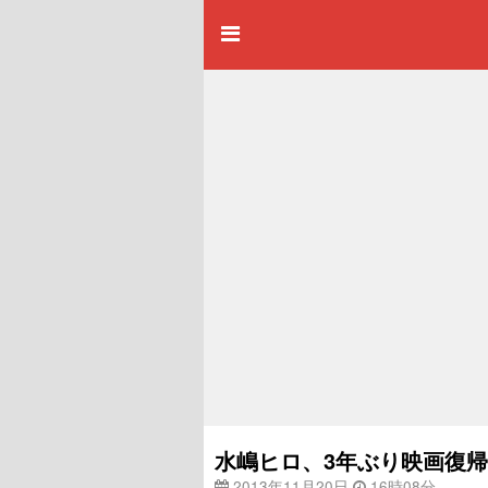
水嶋ヒロ、3年ぶり映画復
2013年11月20日
16時08分