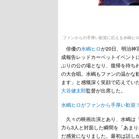
ファンからの手厚い歓迎に応える水嶋ヒ
俳優の
水嶋ヒロ
が20日、明治神
成報告レッドカーペットイベントに
ぶりの公の場となり、復帰を待ち
の大合唱。水嶋もファンの温かな
ます」と感慨深く笑顔で応えてい
大谷健太郎
監督が出席した。
水嶋ヒロがファンから手厚い歓迎
久々の映画出演とあり、水嶋は「
力ら3人と対面した瞬間を「あまり
だ感覚になりました。最初は話し