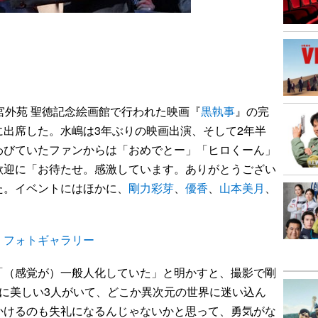
ロ
宮外苑 聖徳記念絵画館で行われた映画『
黒執事
』の完
出席した。水嶋は3年ぶりの映画出演、そして2年半
わびていたファンからは「おめでとー」「ヒロくーん」
歓迎に「お待たせ。感激しています。ありがとうござい
た。イベントにはほかに、
剛力彩芽
、
優香
、
山本美月
、
！フォトギャラリー
（感覚が）一般人化していた」と明かすと、撮影で剛
に美しい3人がいて、どこか異次元の世界に迷い込ん
かけるのも失礼になるんじゃないかと思って、勇気がな