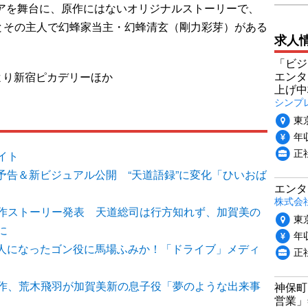
ジアを舞台に、原作にはないオリジナルストーリーで、
とその主人で幻蜂家当主・幻蜂清玄（剛力彩芽）がある
求人
）
「ビジ
エンタ
日より新宿ピカデリーほか
上げ中
シンプ
東
年収
正
イト
本予告＆新ビジュアル公開 “天道語録”に変化「ひいおば
エンタ
株式会
作ストーリー発表 天道総司は行方知れず、加賀美の
東
に
年収
大人になったゴン役に馬場ふみか！「ドライブ」メディ
正
作、荒木飛羽が加賀美新の息子役「夢のような出来事
神保町
営業」