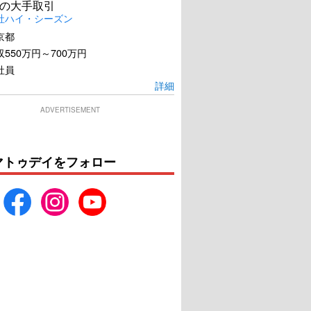
の大手取引
社ハイ・シーズン
京都
550万円～700万円
社員
詳細
ADVERTISEMENT
マトゥデイをフォロー
ルセポネーの泪
お終活 熟春！人生、百年