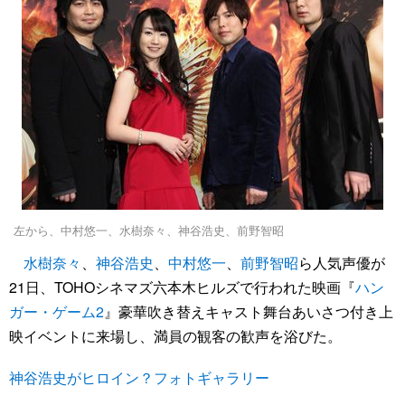
左から、中村悠一、水樹奈々、神谷浩史、前野智昭
水樹奈々
、
神谷浩史
、
中村悠一
、
前野智昭
ら人気声優が
21日、TOHOシネマズ六本木ヒルズで行われた映画『
ハン
ガー・ゲーム2
』豪華吹き替えキャスト舞台あいさつ付き上
映イベントに来場し、満員の観客の歓声を浴びた。
神谷浩史がヒロイン？フォトギャラリー